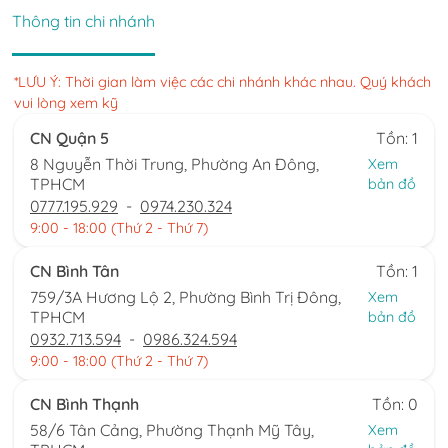
Thông tin chi nhánh
*LƯU Ý: Thời gian làm việc các chi nhánh khác nhau. Quý khách
vui lòng xem kỹ
CN Quận 5
Tồn: 1
8 Nguyễn Thời Trung, Phường An Đông,
Xem
TPHCM
bản đồ
0777.195.929
-
0974.230.324
9:00 - 18:00 (Thứ 2 - Thứ 7)
CN Bình Tân
Tồn: 1
759/3A Hương Lộ 2, Phường Bình Trị Đông,
Xem
TPHCM
bản đồ
0932.713.594
-
0986.324.594
9:00 - 18:00 (Thứ 2 - Thứ 7)
CN Bình Thạnh
Tồn: 0
58/6 Tân Cảng, Phường Thạnh Mỹ Tây,
Xem