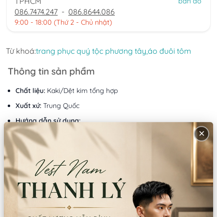
TPHCM
bản đồ
086.7474.247
-
086.8644.086
9:00 - 18:00 (Thứ 2 - Chủ nhật)
Từ khoá:
trang phục quý tộc phương tây,
áo đuôi tôm
Thông tin sản phẩm
Chất liệu:
Kaki/Dệt kim tổng hợp
Xuất xứ:
Trung Quốc
Hướng dẫn sử dụng:
Giặt tay/giặt máy
×
Lưu ý:
Không dùng thuốc tẩy Không giặt bằng nước sôi
Mô tả sản phẩm
Sản phầm bao gồm
: Áo khoác+ quần + gile