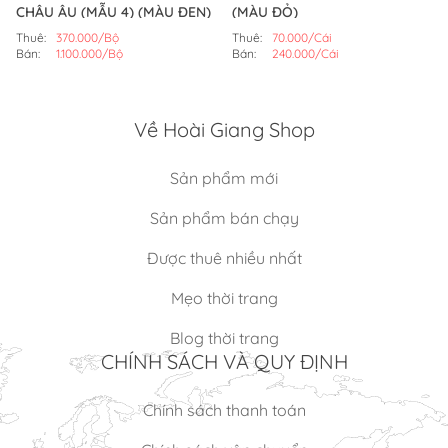
CHÂU ÂU (MẪU 4) (MÀU ĐEN)
(MÀU ĐỎ)
Thuê:
370.000/Bộ
Thuê:
70.000/Cái
Bán:
1.100.000/Bộ
Bán:
240.000/Cái
Về Hoài Giang Shop
Sản phẩm mới
Sản phẩm bán chạy
Được thuê nhiều nhất
Mẹo thời trang
Blog thời trang
CHÍNH SÁCH VÀ QUY ĐỊNH
Chính sách thanh toán