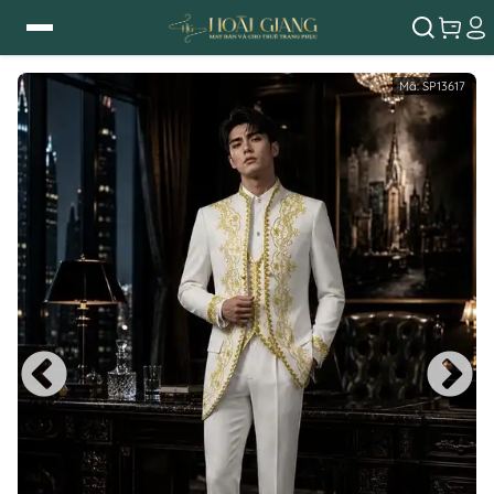
Mã:
SP13617