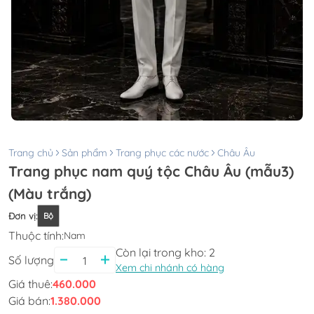
Trang chủ
Sản phẩm
Trang phục các nước
Châu Âu
Trang phục nam quý tộc Châu Âu (mẫu3)
(Màu trắng)
Đơn vị
:
Bộ
Thuộc tính:
Nam
Còn lại trong kho:
2
Số lượng
Xem chi nhánh có hàng
Giá thuê:
460.000
Giá bán:
1.380.000