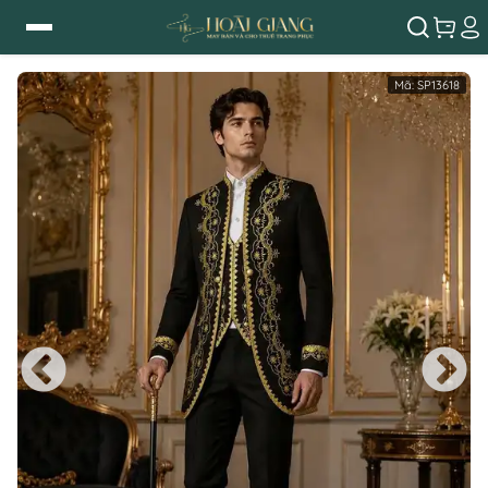
Mã:
SP13618