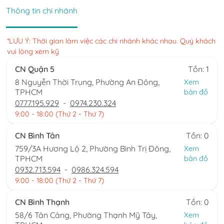
Thông tin chi nhánh
*LƯU Ý: Thời gian làm việc các chi nhánh khác nhau. Quý khách
vui lòng xem kỹ
CN Quận 5
Tồn: 1
8 Nguyễn Thời Trung, Phường An Đông,
Xem
TPHCM
bản đồ
0777.195.929
-
0974.230.324
9:00 - 18:00 (Thứ 2 - Thứ 7)
CN Bình Tân
Tồn: 0
759/3A Hương Lộ 2, Phường Bình Trị Đông,
Xem
TPHCM
bản đồ
0932.713.594
-
0986.324.594
9:00 - 18:00 (Thứ 2 - Thứ 7)
CN Bình Thạnh
Tồn: 0
58/6 Tân Cảng, Phường Thạnh Mỹ Tây,
Xem