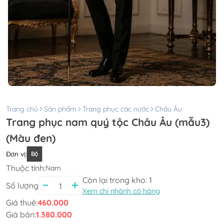
Trang chủ
Sản phẩm
Trang phục các nước
Châu Âu
Trang phục nam quý tộc Châu Âu (mẫu3)
(Màu đen)
Đơn vị
:
Bộ
Thuộc tính:
Nam
Còn lại trong kho:
1
Số lượng
Xem chi nhánh có hàng
Giá thuê:
460.000
Giá bán:
1.380.000