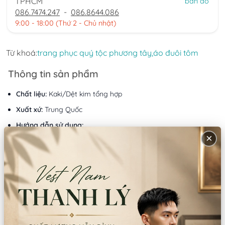
TPHCM
bản đồ
086.7474.247
-
086.8644.086
9:00 - 18:00 (Thứ 2 - Chủ nhật)
Từ khoá:
trang phục quý tộc phương tây,
áo đuôi tôm
Thông tin sản phẩm
Chất liệu:
Kaki/Dệt kim tổng hợp
Xuất xứ:
Trung Quốc
Hướng dẫn sử dụng:
Giặt tay/giặt máy
×
Lưu ý:
Không dùng thuốc tẩy Không giặt bằng nước sôi
Mô tả sản phẩm
Sản phầm bao gồm
: Áo khoác+ quần + gile