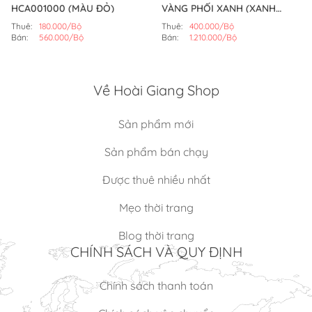
HCA001000 (MÀU ĐỎ)
VÀNG PHỐI XANH (XANH
DƯƠNG)
Thuê:
180.000/Bộ
Thuê:
400.000/Bộ
Bán:
560.000/Bộ
Bán:
1.210.000/Bộ
Về Hoài Giang Shop
Sản phẩm mới
Sản phẩm bán chạy
Được thuê nhiều nhất
Mẹo thời trang
Blog thời trang
CHÍNH SÁCH VÀ QUY ĐỊNH
Chính sách thanh toán