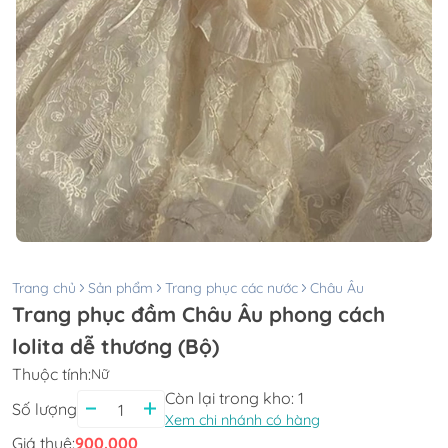
Trang chủ
Sản phẩm
Trang phục các nước
Châu Âu
Trang phục đầm Châu Âu phong cách
lolita dễ thương (Bộ)
Thuộc tính:
Nữ
Còn lại trong kho:
1
Số lượng
Xem chi nhánh có hàng
Giá thuê:
900.000