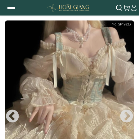
Mã:
SP12823