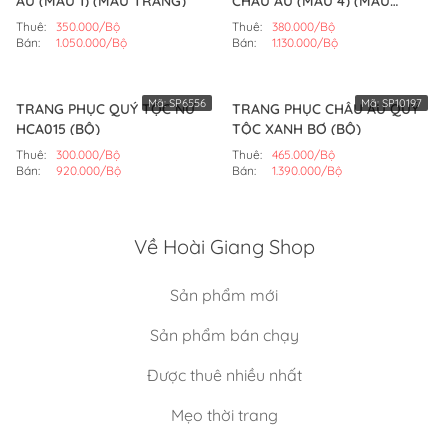
ÂU (MẪU 1) (MÀU TRẮNG)
CHÂU ÂU (MẪU 4) (MÀU
TRẮNG)
Thuê:
350.000/Bộ
Thuê:
380.000/Bộ
Bán:
1.050.000/Bộ
Bán:
1.130.000/Bộ
Mã:
SP6556
Mã:
SP10197
TRANG PHỤC QUÝ TỘC NỮ
TRANG PHỤC CHÂU ÂU QUÝ
HCA015 (BỘ)
TỘC XANH BƠ (BỘ)
Thuê:
300.000/Bộ
Thuê:
465.000/Bộ
Bán:
920.000/Bộ
Bán:
1.390.000/Bộ
Về Hoài Giang Shop
Sản phẩm mới
Sản phẩm bán chạy
Được thuê nhiều nhất
Mẹo thời trang