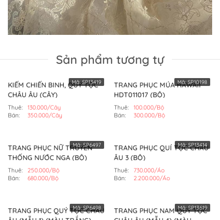
Sản phẩm tương tự
Mã:
SP13419
Mã:
SP10198
KIẾM CHIẾN BINH, QUÝ TỘC
TRANG PHỤC MÚA HAWAII
CHÂU ÂU (CÂY)
HDT011017 (BỘ)
Thuê:
130.000/Cây
Thuê:
100.000/Bộ
Bán:
350.000/Cây
Bán:
300.000/Bộ
Mã:
SP6497
Mã:
SP13414
TRANG PHỤC NỮ TRUYỀN
TRANG PHỤC QUÍ TỘC CHÂU
THỐNG NƯỚC NGA (BỘ)
ÂU 3 (BỘ)
Thuê:
250.000/Bộ
Thuê:
730.000/Áo
Bán:
680.000/Bộ
Bán:
2.200.000/Áo
Mã:
SP6498
Mã:
SP13619
TRANG PHỤC QUÝ TỘC CHÂU
TRANG PHỤC NAM QUÝ TỘC