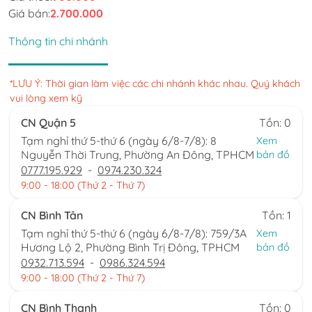
Giá bán:
2.700.000
Thông tin chi nhánh
*LƯU Ý: Thời gian làm việc các chi nhánh khác nhau. Quý khách
vui lòng xem kỹ
CN Quận 5
Tồn: 0
Tạm nghỉ thứ 5-thứ 6 (ngày 6/8-7/8): 8
Xem
Nguyễn Thời Trung, Phường An Đông, TPHCM
bản đồ
0777.195.929
-
0974.230.324
9:00 - 18:00 (Thứ 2 - Thứ 7)
CN Bình Tân
Tồn: 1
Tạm nghỉ thứ 5-thứ 6 (ngày 6/8-7/8): 759/3A
Xem
Hương Lộ 2, Phường Bình Trị Đông, TPHCM
bản đồ
0932.713.594
-
0986.324.594
9:00 - 18:00 (Thứ 2 - Thứ 7)
CN Bình Thạnh
Tồn: 0