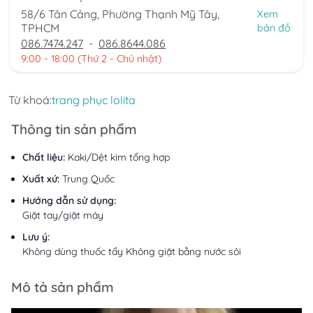
58/6 Tân Cảng, Phường Thạnh Mỹ Tây,
Xem
TPHCM
bản đồ
086.7474.247
-
086.8644.086
9:00 - 18:00 (Thứ 2 - Chủ nhật)
Từ khoá:
trang phục lolita
Thông tin sản phẩm
Chất liệu:
Kaki/Dệt kim tổng hợp
Xuất xứ:
Trung Quốc
Hướng dẫn sử dụng:
Giặt tay/giặt máy
Lưu ý:
Không dùng thuốc tẩy Không giặt bằng nước sôi
Mô tả sản phẩm