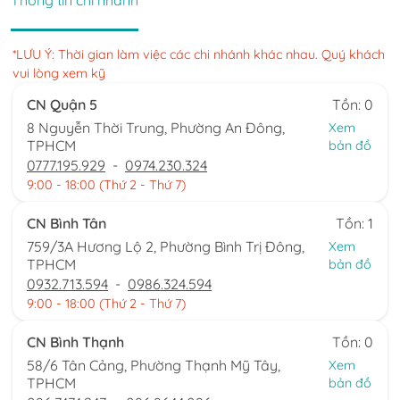
Thông tin chi nhánh
*LƯU Ý: Thời gian làm việc các chi nhánh khác nhau. Quý khách
vui lòng xem kỹ
CN Quận 5
Tồn: 0
8 Nguyễn Thời Trung, Phường An Đông,
Xem
TPHCM
bản đồ
0777.195.929
-
0974.230.324
9:00 - 18:00 (Thứ 2 - Thứ 7)
CN Bình Tân
Tồn: 1
759/3A Hương Lộ 2, Phường Bình Trị Đông,
Xem
TPHCM
bản đồ
0932.713.594
-
0986.324.594
9:00 - 18:00 (Thứ 2 - Thứ 7)
CN Bình Thạnh
Tồn: 0
58/6 Tân Cảng, Phường Thạnh Mỹ Tây,
Xem
TPHCM
bản đồ