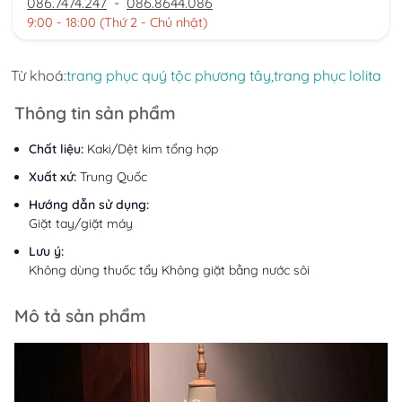
086.7474.247
-
086.8644.086
9:00 - 18:00 (Thứ 2 - Chủ nhật)
Từ khoá:
trang phục quý tộc phương tây,
trang phục lolita
Thông tin sản phẩm
Chất liệu:
Kaki/Dệt kim tổng hợp
Xuất xứ:
Trung Quốc
Hướng dẫn sử dụng:
Giặt tay/giặt máy
Lưu ý:
Không dùng thuốc tẩy Không giặt bằng nước sôi
Mô tả sản phẩm