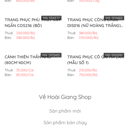
Bán:
600.000/Bộ
Bán:
350.000/Cây
Mã:
SP6377
Mã:
SP6883
TRANG PHỤC PHÙ THỦY VÁY
TRANG PHỤC CÔNG CHÚA
NGẮN COS236 (BỘ)
DIS016 (NỮ HOÀNG TRẮNG)
(BỘ)
Thuê:
200.000/Bộ
Thuê:
380.000/Bộ
Bán:
580.000/Bộ
Bán:
1.150.000/Bộ
Mã:
SP13415
Mã:
SP6390
CÁNH THIÊN THẦN NHỎ
TRANG PHỤC CÔ GÁI HÀ LAN
(80CM*40CM)
(MẪU SỐ 1)
Thuê:
35.000/Cái
Thuê:
210.000/Bộ
Bán:
85.000/Cái
Bán:
750.000/Bộ
Về Hoài Giang Shop
Sản phẩm mới
Sản phẩm bán chạy