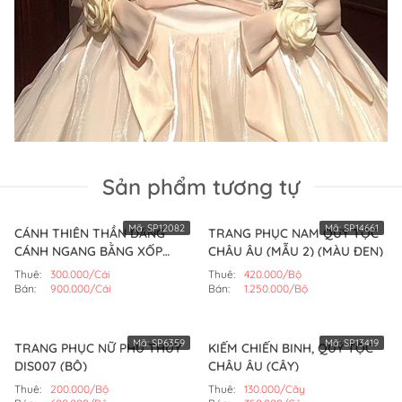
Sản phẩm tương tự
Mã:
SP12082
Mã:
SP14661
CÁNH THIÊN THẦN DÁNG
TRANG PHỤC NAM QUÝ TỘC
CÁNH NGANG BẰNG XỐP
CHÂU ÂU (MẪU 2) (MÀU ĐEN)
(150CM)
Thuê:
300.000/Cái
Thuê:
420.000/Bộ
Bán:
900.000/Cái
Bán:
1.250.000/Bộ
Mã:
SP6359
Mã:
SP13419
TRANG PHỤC NỮ PHÙ THUỶ
KIẾM CHIẾN BINH, QUÝ TỘC
DIS007 (BỘ)
CHÂU ÂU (CÂY)
Thuê:
200.000/Bộ
Thuê:
130.000/Cây