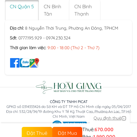
CN Quận 5
CN Bình
CN Bình
Tân
Thạnh
Địa chỉ:
8 Nguyễn Thời Trung, Phường An Đông, TPHCM
Sđt:
0777.195.929 - 0974.230.324
Thời gian làm việc:
9:00 - 18:00 (Thứ 2 - Thứ 7)
CÔNG TY TNHH PICAT
GPKD số 0314333426 do Sở KH và ĐT TP Hồ Chí Minh cấp ngày 05/04/2017
Địa chỉ: 532/28/34/19 đường Khu Y Tế Kỹ Thuật Cao, Phường An Lạc, TP Hồ
Chí Minh, Việt Nam
Quy định thuê
Thuê:
670.000
Đặt Thuê
Đặt Mua
Bán :
1.990.000