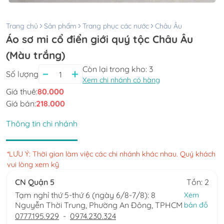
Trang chủ
Sản phẩm
Trang phục các nước
Châu Âu
Áo sơ mi cổ điển giới quý tộc Châu Âu
(Màu trắng)
Còn lại trong kho:
3
Số lượng
Xem chi nhánh có hàng
Giá thuê:
80.000
Giá bán:
218.000
Thông tin chi nhánh
*LƯU Ý: Thời gian làm việc các chi nhánh khác nhau. Quý khách
vui lòng xem kỹ
CN Quận 5
Tồn: 2
Tạm nghỉ thứ 5-thứ 6 (ngày 6/8-7/8): 8
Xem
Nguyễn Thời Trung, Phường An Đông, TPHCM
bản đồ
0777.195.929
-
0974.230.324