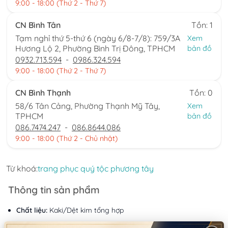
9:00 - 18:00 (Thứ 2 - Thứ 7)
CN Bình Tân
Tồn: 1
Tạm nghỉ thứ 5-thứ 6 (ngày 6/8-7/8): 759/3A
Xem
Hương Lộ 2, Phường Bình Trị Đông, TPHCM
bản đồ
0932.713.594
-
0986.324.594
9:00 - 18:00 (Thứ 2 - Thứ 7)
CN Bình Thạnh
Tồn: 0
58/6 Tân Cảng, Phường Thạnh Mỹ Tây,
Xem
TPHCM
bản đồ
086.7474.247
-
086.8644.086
9:00 - 18:00 (Thứ 2 - Chủ nhật)
Từ khoá:
trang phục quý tộc phương tây
Thông tin sản phẩm
Chất liệu:
Kaki/Dệt kim tổng hợp
Xuất xứ:
Trung Quốc