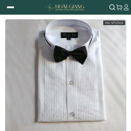
Mã:
SP12304