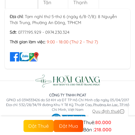
Tân
Thạnh
Địa chỉ:
Tạm nghỉ thứ 5-thứ 6 (ngày 6/8-7/8): 8 Nguyễn
Thời Trung, Phường An Đông, TPHCM
Sđt:
0777.195.929 - 0974.230.324
Thời gian làm việc:
9:00 - 18:00 (Thứ 2 - Thứ 7)
CÔNG TY TNHH PICAT
GPKD số 0314333426 do Sở KH và ĐT TP Hồ Chí Minh cấp ngày 05/04/2017
Địa chỉ: 532/28/34/19 đường Khu Y Tế Kỹ Thuật Cao, Phường An Lạc, TP Hồ
Chí Minh, Việt Nam
Quy định thuê
Thuê:
80.000
Đặt Thuê
Đặt Mua
Bán :
218.000