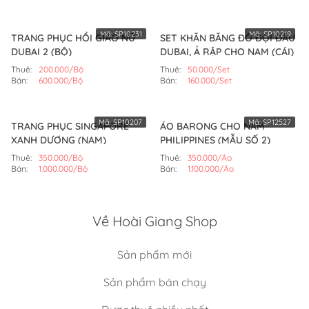
Mã:
SP10231
Mã:
SP10219
TRANG PHỤC HỒI GIÁO NỮ
SET KHĂN BĂNG ĐÔ ĐỘI ĐẦU
DUBAI 2 (BỘ)
DUBAI, Ả RẬP CHO NAM (CÁI)
Thuê:
200.000/Bộ
Thuê:
50.000/Set
Bán:
600.000/Bộ
Bán:
160.000/Set
Mã:
SP10207
Mã:
SP12527
TRANG PHỤC SINGAPORE
ÁO BARONG CHO NAM
XANH DƯƠNG (NAM)
PHILIPPINES (MẪU SỐ 2)
Thuê:
350.000/Bộ
Thuê:
350.000/Áo
Bán:
1.000.000/Bộ
Bán:
1.100.000/Áo
Về Hoài Giang Shop
Sản phẩm mới
Sản phẩm bán chạy