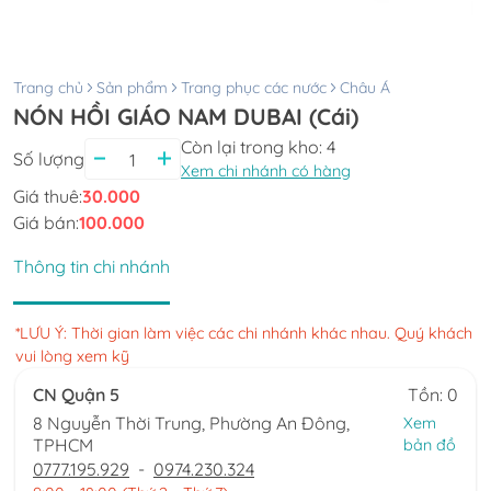
Trang chủ
Sản phẩm
Trang phục các nước
Châu Á
NÓN HỒI GIÁO NAM DUBAI (Cái)
Còn lại trong kho:
4
Số lượng
Xem chi nhánh có hàng
Giá thuê:
30.000
Giá bán:
100.000
Thông tin chi nhánh
*LƯU Ý: Thời gian làm việc các chi nhánh khác nhau. Quý khách
vui lòng xem kỹ
CN Quận 5
Tồn: 0
8 Nguyễn Thời Trung, Phường An Đông,
Xem
TPHCM
bản đồ
0777.195.929
-
0974.230.324