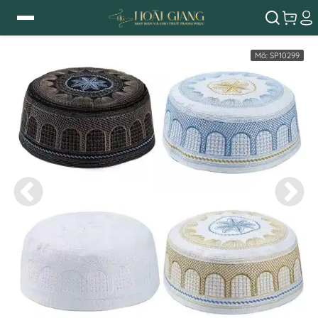
Mã:
SP10299