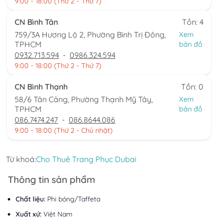
9:00 - 18:00 (Thứ 2 - Thứ 7)
CN Bình Tân
Tồn: 4
759/3A Hương Lộ 2, Phường Bình Trị Đông,
Xem
TPHCM
bản đồ
0932.713.594
-
0986.324.594
9:00 - 18:00 (Thứ 2 - Thứ 7)
CN Bình Thạnh
Tồn: 0
58/6 Tân Cảng, Phường Thạnh Mỹ Tây,
Xem
TPHCM
bản đồ
086.7474.247
-
086.8644.086
9:00 - 18:00 (Thứ 2 - Chủ nhật)
Từ khoá:
Cho Thuê Trang Phục Dubai
Thông tin sản phẩm
Chất liệu:
Phi bóng/Taffeta
Xuất xứ:
Việt Nam