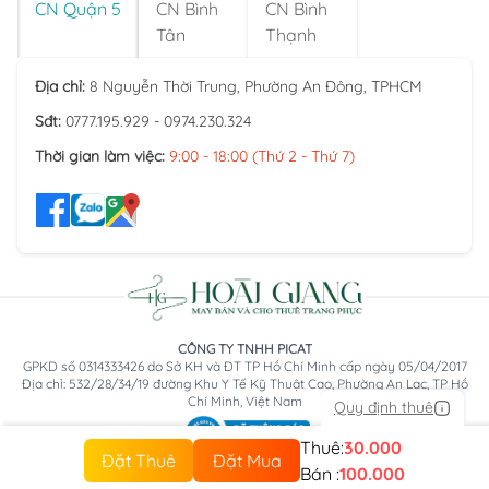
CN Quận 5
CN Bình
CN Bình
Tân
Thạnh
Địa chỉ:
8 Nguyễn Thời Trung, Phường An Đông, TPHCM
Sđt:
0777.195.929 - 0974.230.324
Thời gian làm việc:
9:00 - 18:00 (Thứ 2 - Thứ 7)
CÔNG TY TNHH PICAT
GPKD số 0314333426 do Sở KH và ĐT TP Hồ Chí Minh cấp ngày 05/04/2017
Địa chỉ: 532/28/34/19 đường Khu Y Tế Kỹ Thuật Cao, Phường An Lạc, TP Hồ
Chí Minh, Việt Nam
Quy định thuê
Thuê:
30.000
Đặt Thuê
Đặt Mua
Bán :
100.000