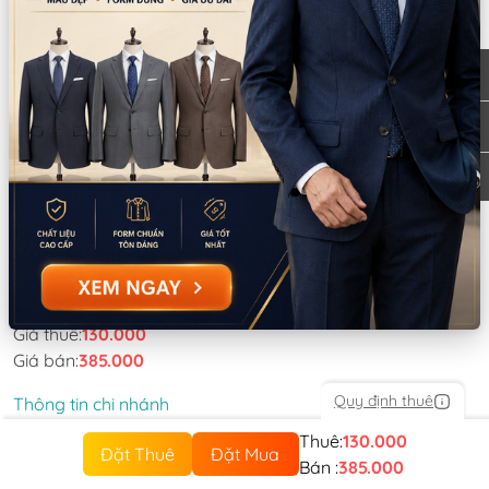
Trang chủ
Sản phẩm
Phụ kiện, đạo cụ
Vương miện
Vương miệng hoàng tử trắng (Cái)
Còn lại trong kho:
2
Số lượng
Xem chi nhánh có hàng
Giá thuê:
130.000
Giá bán:
385.000
Quy định thuê
Thông tin chi nhánh
Thuê:
130.000
Đặt Thuê
Đặt Mua
Bán :
385.000
*LƯU Ý: Thời gian làm việc các chi nhánh khác nhau. Quý khách