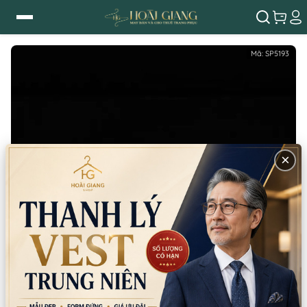
Mã:
SP5193
×