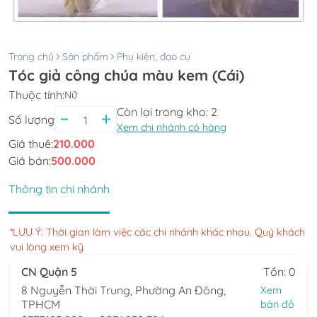
Trang chủ
Sản phẩm
Phụ kiện, đạo cụ
Tóc giả công chúa màu kem (Cái)
Thuộc tính:
Nữ
Còn lại trong kho:
2
Số lượng
Xem chi nhánh có hàng
Giá thuê:
210.000
Giá bán:
500.000
Thông tin chi nhánh
*LƯU Ý: Thời gian làm việc các chi nhánh khác nhau. Quý khách
vui lòng xem kỹ
CN Quận 5
Tồn: 0
8 Nguyễn Thời Trung, Phường An Đông,
Xem
TPHCM
bản đồ