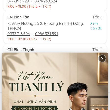
0777.195.929
-
0974.230.324
9:00 - 18:00 (Thứ 2 - Thứ 7)
CN Bình Tân
Tồn: 1
759/3A Hương Lộ 2, Phường Bình Trị Đông,
Xem
TPHCM
bản đồ
0932.713.594
-
0986.324.594
9:00 - 18:00 (Thứ 2 - Thứ 7)
CN Bình Thạnh
Tồn: 1
58/6 Tân Cảng, Phường Thạnh Mỹ Tây,
Xem
×
TPHCM
bản đồ
086.7474.247
-
086.8644.086
9:00 - 18:00 (Thứ 2 - Chủ nhật)
Sản phẩm tương tự
Mã:
SP14750
Mã:
SP6481
HÀI NỮ THÊU PHỤNG CHỤP
TÓC GIẢ TIỂU LONG NỮ