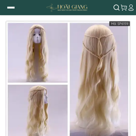
Mã:
SP6159