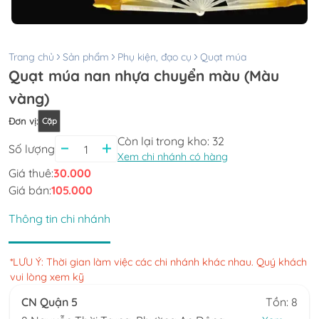
Trang chủ
Sản phẩm
Phụ kiện, đạo cụ
Quạt múa
Quạt múa nan nhựa chuyển màu (Màu
vàng)
Đơn vị
:
Cặp
Còn lại trong kho:
32
Số lượng
Xem chi nhánh có hàng
Giá thuê:
30.000
Giá bán:
105.000
Thông tin chi nhánh
*LƯU Ý: Thời gian làm việc các chi nhánh khác nhau. Quý khách
vui lòng xem kỹ
CN Quận 5
Tồn: 8