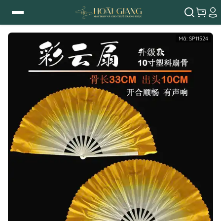
Mã:
SP11524