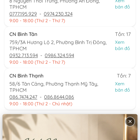
8 Nguyễn Thời Trung, Phường An Đông,
Xem
TPHCM
bản đồ
0777.195.929
-
0974.230.324
9:00 - 18:00 (Thứ 2 - Thứ 7)
CN Bình Tân
Tồn: 17
759/3A Hương Lộ 2, Phường Bình Trị Đông,
Xem
TPHCM
bản đồ
0932.713.594
-
0986.324.594
9:00 - 18:00 (Thứ 2 - Thứ 7)
CN Bình Thạnh
Tồn: 7
58/6 Tân Cảng, Phường Thạnh Mỹ Tây,
Xem
TPHCM
bản đồ
086.7474.247
-
086.8644.086
9:00 - 18:00 (Thứ 2 - Chủ nhật)
×
Từ khoá:
Quạt múa
Thông tin sản phẩm