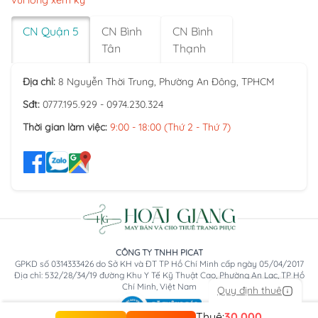
vui lòng xem kỹ
CN Quận 5
CN Bình
CN Bình
Tân
Thạnh
Địa chỉ:
8 Nguyễn Thời Trung, Phường An Đông, TPHCM
Sđt:
0777.195.929 - 0974.230.324
Thời gian làm việc:
9:00 - 18:00 (Thứ 2 - Thứ 7)
CÔNG TY TNHH PICAT
GPKD số 0314333426 do Sở KH và ĐT TP Hồ Chí Minh cấp ngày 05/04/2017
Địa chỉ: 532/28/34/19 đường Khu Y Tế Kỹ Thuật Cao, Phường An Lạc, TP Hồ
Chí Minh, Việt Nam
Quy định thuê
Thuê:
30.000