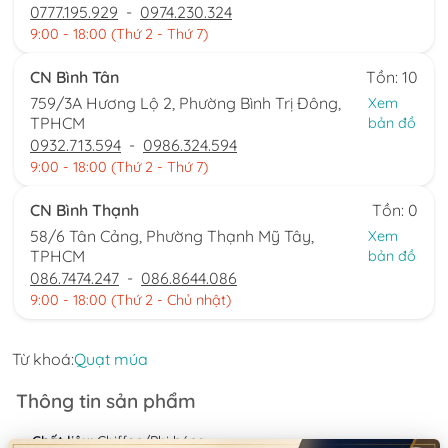
0777.195.929
-
0974.230.324
9:00 - 18:00 (Thứ 2 - Thứ 7)
CN Bình Tân
Tồn: 10
759/3A Hương Lộ 2, Phường Bình Trị Đông,
Xem
TPHCM
bản đồ
0932.713.594
-
0986.324.594
9:00 - 18:00 (Thứ 2 - Thứ 7)
CN Bình Thạnh
Tồn: 0
58/6 Tân Cảng, Phường Thạnh Mỹ Tây,
Xem
TPHCM
bản đồ
086.7474.247
-
086.8644.086
9:00 - 18:00 (Thứ 2 - Chủ nhật)
Từ khoá:
Quạt múa
Thông tin sản phẩm
Chất liệu:
Chiffon/Phi bóng