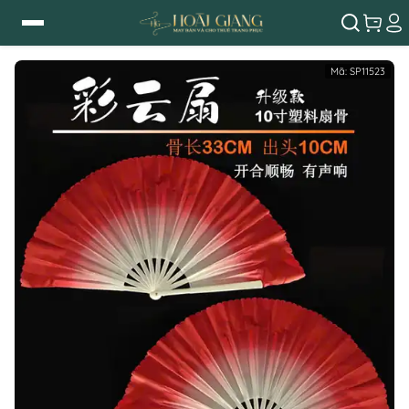
Mã:
SP11523