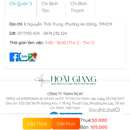
CN Quận 5
CN Bình
CN Bình
Tân
Thạnh
Địa chỉ:
8 Nguyễn Thời Trung, Phường An Đông, TPHCM
Sđt:
0777.195.929 - 0974.230.324
Thời gian làm việc:
9:00 - 18:00 (Thứ 2 - Thứ 7)
CÔNG TY TNHH PICAT
GPKD số 0314333426 do Sở KH và ĐT TP Hồ Chí Minh cấp ngày 05/04/2017
Địa chỉ: 532/28/34/19 đường Khu Y Tế Kỹ Thuật Cao, Phường An Lạc, TP Hồ
Chí Minh, Việt Nam
Quy định thuê
Thuê:
30.000
Đặt Thuê
Đặt Mua
Bán :
105.000