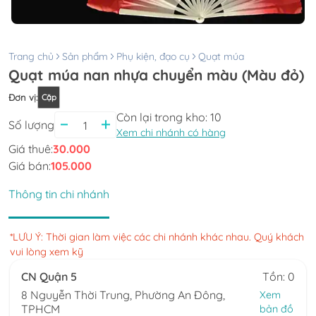
Trang chủ
Sản phẩm
Phụ kiện, đạo cụ
Quạt múa
Quạt múa nan nhựa chuyển màu (Màu đỏ)
Đơn vị
:
Cặp
Còn lại trong kho:
10
Số lượng
Xem chi nhánh có hàng
Giá thuê:
30.000
Giá bán:
105.000
Thông tin chi nhánh
*LƯU Ý: Thời gian làm việc các chi nhánh khác nhau. Quý khách
vui lòng xem kỹ
CN Quận 5
Tồn: 0
8 Nguyễn Thời Trung, Phường An Đông,
Xem
TPHCM
bản đồ