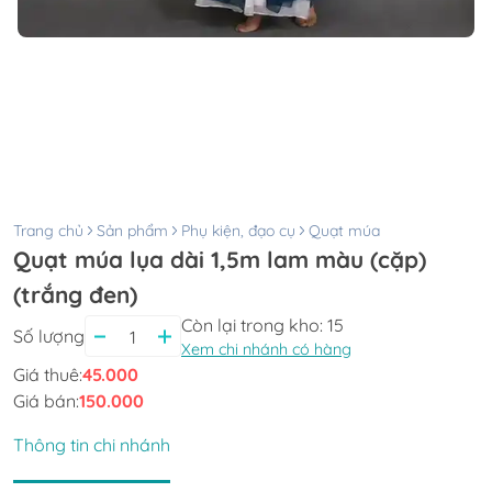
Trang chủ
Sản phẩm
Phụ kiện, đạo cụ
Quạt múa
Quạt múa lụa dài 1,5m lam màu (cặp)
(trắng đen)
Còn lại trong kho:
15
Số lượng
Xem chi nhánh có hàng
Giá thuê:
45.000
Giá bán:
150.000
Thông tin chi nhánh