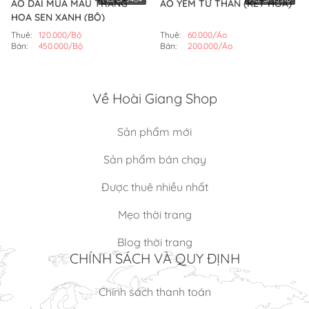
ÁO DÀI MÚA MÀU TRẮNG
ÁO YẾM TỨ THÂN (KẾT HOA)
HOA SEN XANH (BỘ)
Thuê:
120.000/Bộ
Thuê:
60.000/Áo
Bán:
450.000/Bộ
Bán:
200.000/Áo
Về Hoài Giang Shop
Sản phẩm mới
Sản phẩm bán chạy
Được thuê nhiều nhất
Mẹo thời trang
Blog thời trang
CHÍNH SÁCH VÀ QUY ĐỊNH
Chính sách thanh toán