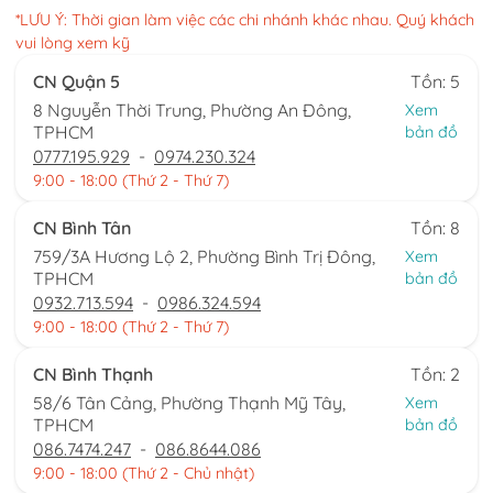
*LƯU Ý: Thời gian làm việc các chi nhánh khác nhau. Quý khách
vui lòng xem kỹ
CN Quận 5
Tồn: 5
8 Nguyễn Thời Trung, Phường An Đông,
Xem
TPHCM
bản đồ
0777.195.929
-
0974.230.324
9:00 - 18:00 (Thứ 2 - Thứ 7)
CN Bình Tân
Tồn: 8
759/3A Hương Lộ 2, Phường Bình Trị Đông,
Xem
TPHCM
bản đồ
0932.713.594
-
0986.324.594
9:00 - 18:00 (Thứ 2 - Thứ 7)
CN Bình Thạnh
Tồn: 2
58/6 Tân Cảng, Phường Thạnh Mỹ Tây,
Xem
TPHCM
bản đồ
086.7474.247
-
086.8644.086
9:00 - 18:00 (Thứ 2 - Chủ nhật)