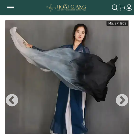
Mã:
SP11932