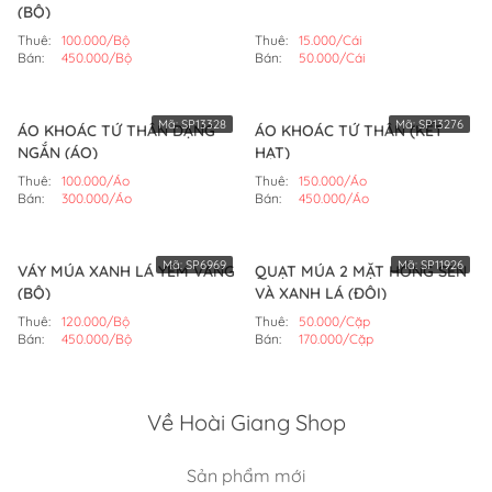
(BỘ)
Thuê:
100.000/Bộ
Thuê:
15.000/Cái
Bán:
450.000/Bộ
Bán:
50.000/Cái
Mã:
SP13328
Mã:
SP13276
ÁO KHOÁC TỨ THÂN DẠNG
ÁO KHOÁC TỨ THÂN (KẾT
NGẮN (ÁO)
HẠT)
Thuê:
100.000/Áo
Thuê:
150.000/Áo
Bán:
300.000/Áo
Bán:
450.000/Áo
Mã:
SP6969
Mã:
SP11926
VÁY MÚA XANH LÁ YẾM VÀNG
QUẠT MÚA 2 MẶT HỒNG SEN
(BỘ)
VÀ XANH LÁ (ĐÔI)
Thuê:
120.000/Bộ
Thuê:
50.000/Cặp
Bán:
450.000/Bộ
Bán:
170.000/Cặp
Về Hoài Giang Shop
Sản phẩm mới