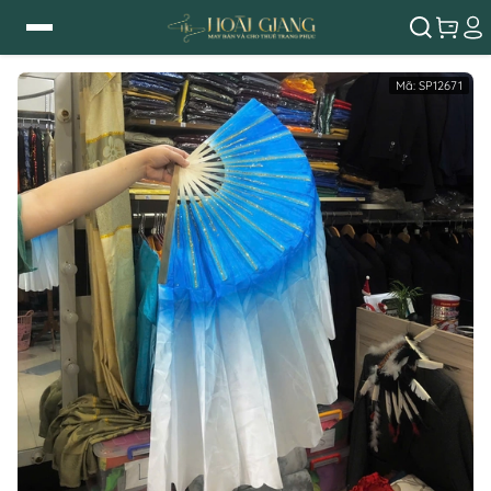
Mã:
SP12671