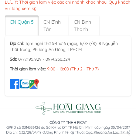
LƯU Ý: Thời gian làm việc các chi nhánh khác nhau. Quý khách
vui lòng xem kỹ
CN Quận 5
CN Bình
CN Bình
Tân
Thạnh
Địa chỉ:
Tạm nghỉ thứ 5-thứ 6 (ngày 6/8-7/8): 8 Nguyễn
Thời Trung, Phường An Đông, TPHCM
Sđt:
0777.195.929 - 0974.230.324
Thời gian làm việc:
9:00 - 18:00 (Thứ 2 - Thứ 7)
CÔNG TY TNHH PICAT
GPKD số 0314333426 do Sở KH và ĐT TP Hồ Chí Minh cấp ngày 05/04/2017
Địa chỉ: 532/28/34/19 đường Khu Y Tế Kỹ Thuật Cao, Phường An Lạc, TP Hồ