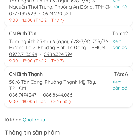
Tạm nghỉ thứ 5-thứ 6 (ngày 6/8-7/8): 8
Xem
Nguyễn Thời Trung, Phường An Đông, TPHCM
bản đồ
0777.195.929
-
0974.230.324
9:00 - 18:00 (Thứ 2 - Thứ 7)
CN Bình Tân
Tồn: 12
Tạm nghỉ thứ 5-thứ 6 (ngày 6/8-7/8): 759/3A
Xem
Hương Lộ 2, Phường Bình Trị Đông, TPHCM
bản đồ
0932.713.594
-
0986.324.594
9:00 - 18:00 (Thứ 2 - Thứ 7)
CN Bình Thạnh
Tồn: 6
58/6 Tân Cảng, Phường Thạnh Mỹ Tây,
Xem
TPHCM
bản đồ
086.7474.247
-
086.8644.086
9:00 - 18:00 (Thứ 2 - Chủ nhật)
Từ khoá:
Quạt múa
Thông tin sản phẩm