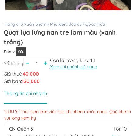
Trang chủ
Sản phẩm
Phụ kiện, đạo cụ
Quạt múa
Quạt lụa lửng nan tre lam màu (xanh
trắng)
Đơn vị
:
Cặp
Còn lại trong kho:
18
Số lượng
Xem chi nhánh có hàng
Giá thuê:
40.000
Giá bán:
120.000
Thông tin chi nhánh
*LƯU Ý: Thời gian làm việc các chi nhánh khác nhau. Quý khách
vui lòng xem kỹ
CN Quận 5
Tồn: 0