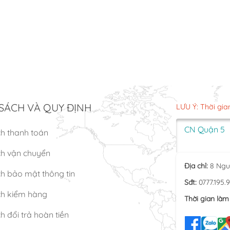
SÁCH VÀ QUY ĐỊNH
LƯU Ý: Thời gia
CN Quận 5
ch thanh toán
ch vận chuyển
Địa chỉ:
8 Ngu
h bảo mật thông tin
Sđt:
0777.195.
ch kiểm hàng
Thời gian làm 
h đổi trả hoàn tiền