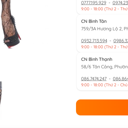
0777.195.929
-
0974.23
9:00 - 18:00 (Thứ 2 - Thứ
CN Bình Tân
759/3A Hương Lộ 2, P
0932.713.594
-
0986.3
9:00 - 18:00 (Thứ 2 - Thứ
CN Bình Thạnh
58/6 Tân Cảng, Phườ
086.7474.247
-
086.86
9:00 - 18:00 (Thứ 2 - Chủ