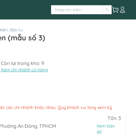
kiện, đạo cụ
Quần tất lưới đen (mẫu số 3)
Còn lại trong kho:
9
Xem chi nhánh có hàng
việc các chi nhánh khác nhau. Quý khách vui lòng xem kỹ
Tồn: 3
, Phường An Đông, TPHCM
Xem bản
đồ