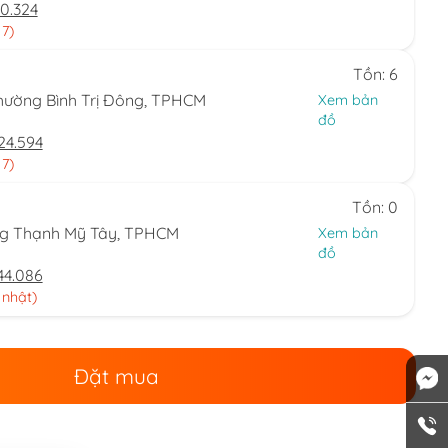
0.324
 7)
Tồn: 6
hường Bình Trị Đông, TPHCM
Xem bản
đồ
24.594
 7)
Tồn: 0
ng Thạnh Mỹ Tây, TPHCM
Xem bản
đồ
44.086
 nhật)
Đặt mua