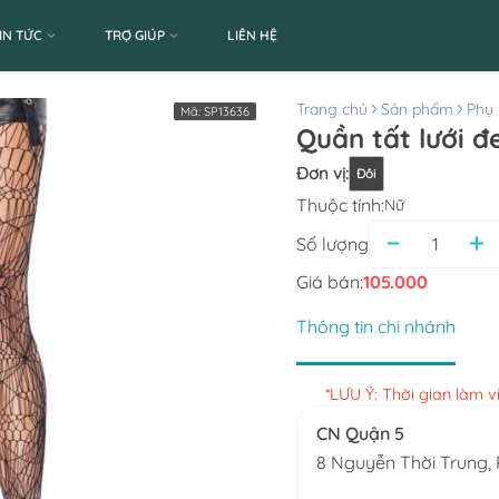
IN TỨC
TRỢ GIÚP
LIÊN HỆ
Trang chủ
Sản phẩm
Phụ 
Mã:
SP13636
Đơn vị
:
Đôi
Thuộc tính:
Nữ
Số lượng
Giá bán:
105.000
Thông tin chi nhánh
*LƯU Ý: Thời gian làm 
CN Quận 5
8 Nguyễn Thời Trung