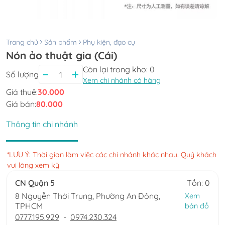
Trang chủ
Sản phẩm
Phụ kiện, đạo cụ
Nón ảo thuật gia (Cái)
Còn lại trong kho:
0
Số lượng
Xem chi nhánh có hàng
Giá thuê:
30.000
Giá bán:
80.000
Thông tin chi nhánh
*LƯU Ý: Thời gian làm việc các chi nhánh khác nhau. Quý khách
vui lòng xem kỹ
CN Quận 5
Tồn: 0
8 Nguyễn Thời Trung, Phường An Đông,
Xem
TPHCM
bản đồ
0777.195.929
-
0974.230.324