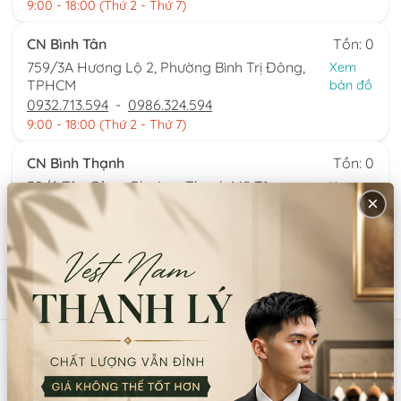
9:00 - 18:00 (Thứ 2 - Thứ 7)
CN Bình Tân
Tồn: 0
759/3A Hương Lộ 2, Phường Bình Trị Đông,
Xem
TPHCM
bản đồ
0932.713.594
-
0986.324.594
9:00 - 18:00 (Thứ 2 - Thứ 7)
CN Bình Thạnh
Tồn: 0
58/6 Tân Cảng, Phường Thạnh Mỹ Tây,
Xem
×
TPHCM
bản đồ
086.7474.247
-
086.8644.086
9:00 - 18:00 (Thứ 2 - Chủ nhật)
Sản phẩm tương tự
Mã:
SP13155
Mã:
SP13999
RÂU GIẢ HÓA TRANG ĐEN,
SÚNG NGẮN MÔ HÌNH BẰNG
TRẮNG (BỘ)
NHỰA (MẪU SỐ 4)