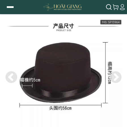
Mã:
SP13964