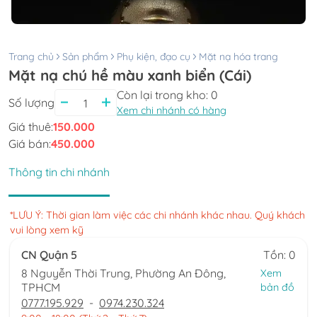
Trang chủ
Sản phẩm
Phụ kiện, đạo cụ
Mặt nạ hóa trang
Mặt nạ chú hề màu xanh biển (Cái)
Còn lại trong kho:
0
Số lượng
Xem chi nhánh có hàng
Giá thuê:
150.000
Giá bán:
450.000
Thông tin chi nhánh
*LƯU Ý: Thời gian làm việc các chi nhánh khác nhau. Quý khách
vui lòng xem kỹ
CN Quận 5
Tồn: 0
8 Nguyễn Thời Trung, Phường An Đông,
Xem
TPHCM
bản đồ
0777.195.929
-
0974.230.324