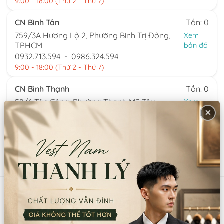
9:00 - 18:00 (Thứ 2 - Thứ 7)
CN Bình Tân
Tồn: 0
759/3A Hương Lộ 2, Phường Bình Trị Đông,
Xem
TPHCM
bản đồ
0932.713.594
-
0986.324.594
9:00 - 18:00 (Thứ 2 - Thứ 7)
CN Bình Thạnh
Tồn: 0
58/6 Tân Cảng, Phường Thạnh Mỹ Tây,
Xem
×
TPHCM
bản đồ
086.7474.247
-
086.8644.086
9:00 - 18:00 (Thứ 2 - Chủ nhật)
Sản phẩm tương tự
Mã:
SP12897
Mã:
SP10388
MẶT NẠ NỬA MẶT CÓ TUA
MẶT NẠ LÁ BÀI CHUỒN (CÁI)
RUA (CÁI)