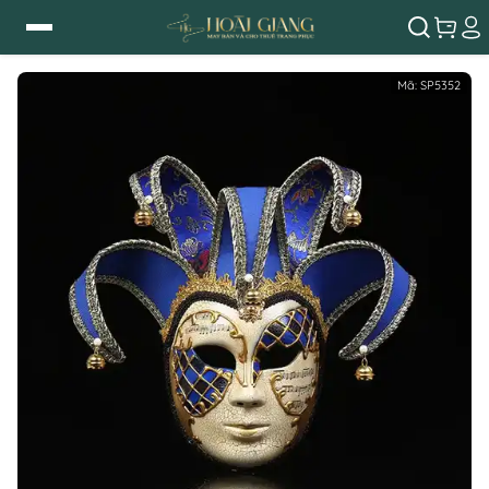
Mã:
SP5352