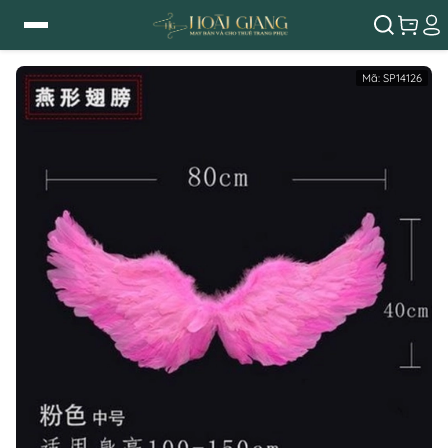
Mã:
SP14126