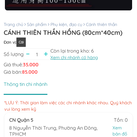
Trang chủ
Sản phẩm
Phụ kiện, đạo cụ
Cánh thiên thần
CÁNH THIÊN THẦN HỒNG (80cm*40cm)
Đơn vị
:
Cái
Còn lại trong kho:
6
Số lượng
Xem chi nhánh có hàng
Giá thuê:
35.000
Giá bán:
85.000
Thông tin chi nhánh
*LƯU Ý: Thời gian làm việc các chi nhánh khác nhau. Quý khách
vui lòng xem kỹ
CN Quận 5
Tồn: 0
8 Nguyễn Thời Trung, Phường An Đông,
Xem
TPHCM
bản đồ