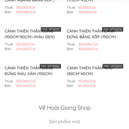
CÁNH NGANG BẰNG XỐP
(115CM*45CM)
(150CM)
Thuê:
300.000/Cái
Thuê:
60.000/Cái
Bán:
900.000/Cái
Bán:
150.000/Cái
Mã:
SP14131
Mã:
SP12079
CÁNH THIÊN THẦN CONG
CÁNH THIÊN THẦN CÁNH
(100CM*80CM) (MÀU ĐEN)
ĐỨNG BẰNG XỐP (150CM)
Thuê:
120.000/Cái
Thuê:
300.000/Cái
Bán:
255.000/Cái
Bán:
900.000/Cái
Mã:
SP13966
Mã:
SP13415
CÁNH THIÊN THẦN DÁNG
CÁNH THIÊN THẦN NHỎ
ĐỨNG MÀU XÁM (150CM)
(80CM*40CM)
Thuê:
300.000/Cái
Thuê:
35.000/Cái
Bán:
900.000/Cái
Bán:
85.000/Cái
Về Hoài Giang Shop
Sản phẩm mới