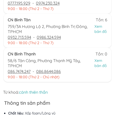
0777.195.929
-
0974.230.324
9:00 - 18:00 (Thứ 2 - Thứ 7)
CN Bình Tân
Tồn: 6
759/3A Hương Lộ 2, Phường Bình Trị Đông,
Xem
TPHCM
bản đồ
0932.713.594
-
0986.324.594
9:00 - 18:00 (Thứ 2 - Thứ 7)
CN Bình Thạnh
Tồn: 0
58/6 Tân Cảng, Phường Thạnh Mỹ Tây,
Xem
TPHCM
bản đồ
086.7474.247
-
086.8644.086
9:00 - 18:00 (Thứ 2 - Chủ nhật)
Từ khoá:
cánh thiên thần
Thông tin sản phẩm
Chất liệu:
Xốp foam/Lông vũ