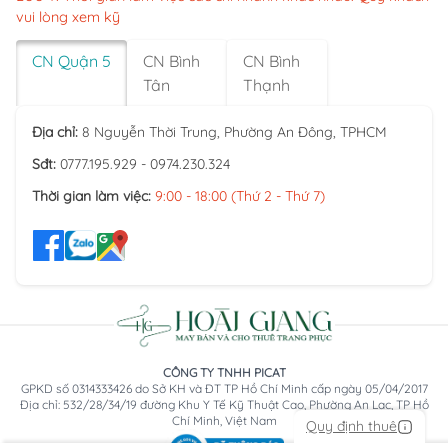
vui lòng xem kỹ
CN Quận 5
CN Bình
CN Bình
Tân
Thạnh
Địa chỉ:
8 Nguyễn Thời Trung, Phường An Đông, TPHCM
Sđt:
0777.195.929 - 0974.230.324
Thời gian làm việc:
9:00 - 18:00 (Thứ 2 - Thứ 7)
CÔNG TY TNHH PICAT
GPKD số 0314333426 do Sở KH và ĐT TP Hồ Chí Minh cấp ngày 05/04/2017
Địa chỉ: 532/28/34/19 đường Khu Y Tế Kỹ Thuật Cao, Phường An Lạc, TP Hồ
Chí Minh, Việt Nam
Quy định thuê