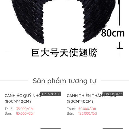
Sản phẩm tương tự
Mã:
SP13417
Mã:
SP14129
CÁNH ÁC QUỶ NHỎ
CÁNH THIÊN THẦN 7 MÀU
(80CM*40CM)
(80CM*40CM)
Thuê:
35.000/Cái
Thuê:
50.000/Cái
Bán:
85.000/Cái
Bán:
125.000/Cái