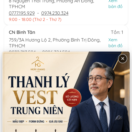
8 Nguyễn Thời Trung, Phường An Đông,
Xem
TPHCM
bản đồ
0777.195.929
-
0974.230.324
9:00 - 18:00 (Thứ 2 - Thứ 7)
CN Bình Tân
Tồn: 1
759/3A Hương Lộ 2, Phường Bình Trị Đông,
Xem
TPHCM
bản đồ
0932.713.594
-
0986.324.594
×
9:00 - 18:00 (Thứ 2 - Thứ 7)
CN Bình Thạnh
Tồn: 0
58/6 Tân Cảng, Phường Thạnh Mỹ Tây,
Xem
TPHCM
bản đồ
086.7474.247
-
086.8644.086
9:00 - 18:00 (Thứ 2 - Chủ nhật)
Từ khoá:
cánh thiên thần
Thông tin sản phẩm