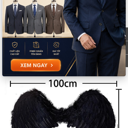
Chất liệu:
Xốp foam/Lông vũ
Xuất xứ:
Trung Quốc
Hướng dẫn sử dụng:
Lưu ý:
Không được ủi, không để tiếp xúc với lửa hoặc vật nóng có
nhiệt độ cao như mỏ hàn. Vận chuyển xa vui lòng đóng gói
cẩn thận
Mô tả sản phẩm