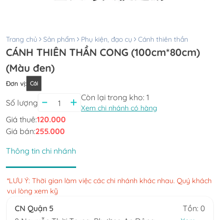
Trang chủ
Sản phẩm
Phụ kiện, đạo cụ
Cánh thiên thần
CÁNH THIÊN THẦN CONG (100cm*80cm)
(Màu đen)
Đơn vị
:
Cái
Còn lại trong kho:
1
Số lượng
Xem chi nhánh có hàng
Giá thuê:
120.000
Giá bán:
255.000
Thông tin chi nhánh
*LƯU Ý: Thời gian làm việc các chi nhánh khác nhau. Quý khách
vui lòng xem kỹ
CN Quận 5
Tồn: 0