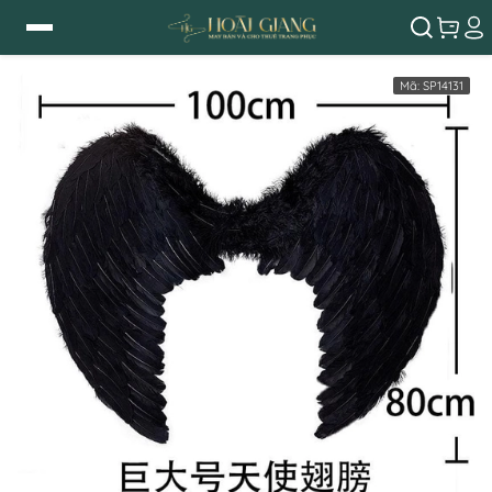
Mã:
SP14131