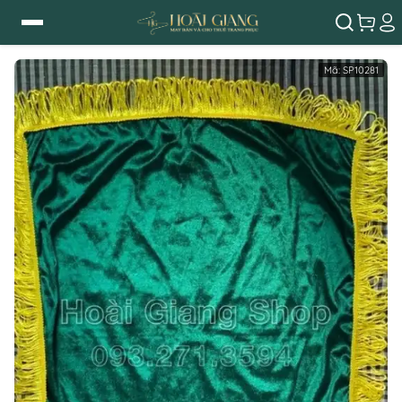
Mã:
SP10281