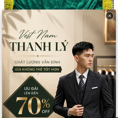
×
Trang chủ
Sản phẩm
Khánh thành, băng đeo
Khăn trải mâm, vải phủ khay (Xanh lá)
Đơn vị
:
Cái
Còn lại trong kho:
81
Số lượng
Xem chi nhánh có hàng
Giá thuê:
15.000
Giá bán:
45.000
Thông tin chi nhánh