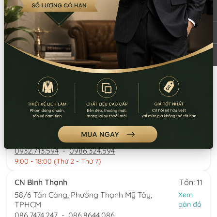
*LƯU Ý: Thời gian làm việc các chi nhánh khác nhau. Quý khách
vui lòng xem kỹ
CN Quận 5
Tồn: 24
8 Nguyễn Thời Trung, Phường An Đông,
Xem
TPHCM
bản đồ
0777.195.929
-
0974.230.324
9:00 - 18:00 (Thứ 2 - Thứ 7)
CN Bình Tân
Tồn: 46
759/3A Hương Lộ 2, Phường Bình Trị Đông,
Xem
TPHCM
bản đồ
0932.713.594
-
0986.324.594
9:00 - 18:00 (Thứ 2 - Thứ 7)
CN Bình Thạnh
Tồn: 11
58/6 Tân Cảng, Phường Thạnh Mỹ Tây,
Xem
TPHCM
bản đồ
086.7474.247
-
086.8644.086