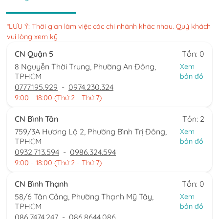
*LƯU Ý: Thời gian làm việc các chi nhánh khác nhau. Quý khách
vui lòng xem kỹ
CN Quận 5
Tồn: 0
8 Nguyễn Thời Trung, Phường An Đông,
Xem
TPHCM
bản đồ
0777.195.929
-
0974.230.324
9:00 - 18:00 (Thứ 2 - Thứ 7)
CN Bình Tân
Tồn: 2
759/3A Hương Lộ 2, Phường Bình Trị Đông,
Xem
TPHCM
bản đồ
0932.713.594
-
0986.324.594
9:00 - 18:00 (Thứ 2 - Thứ 7)
CN Bình Thạnh
Tồn: 0
58/6 Tân Cảng, Phường Thạnh Mỹ Tây,
Xem
TPHCM
bản đồ
086.7474.247
-
086.8644.086