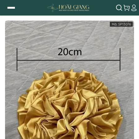
Mã:
SP13076