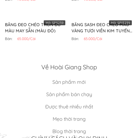
Mã:
SP5239
Mã:
SP13239
BĂNG ĐEO CHÉO TRƠN ĐỦ
BĂNG SASH ĐEO CHÉO MÀU
MÀU MAY SẴN (MÀU ĐỎ)
VÀNG TƯƠI VIỀN KIM TUYẾN
(CÁI)
Bán:
65.000/Cái
Bán:
65.000/Cái
Về Hoài Giang Shop
Sản phẩm mới
Sản phẩm bán chạy
Được thuê nhiều nhất
Mẹo thời trang
Blog thời trang