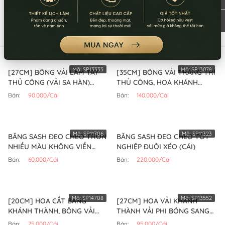
Sản phẩm tương tự
Mã:
SP13333
Mã:
SP13078
[27CM] BÔNG VẢI LÀM TAY
[35CM] BÔNG VẢI TRANG TRÍ
THỦ CÔNG (VẢI SA HÀN)
THỦ CÔNG, HOA KHÁNH
(HỒNG ĐẬM )
THÀNH (XANH LÁ)
Bán:
90.000/Cái
Bán:
140.000/Cái
Mã:
SP11706
Mã:
SP11323
BĂNG SASH ĐEO CHÉO TRƠN
BĂNG SASH ĐEO CHÉO TỐT
NHIỀU MÀU KHÔNG VIỀN
NGHIỆP ĐUÔI XÉO (CÁI)
(XANH LÁ)
Bán:
60.000/Cái
Bán:
220.000/Cái
Mã:
SP14708
Mã:
SP13552
[20CM] HOA CẮT BĂNG
[27CM] HOA VẢI KHÁNH
KHÁNH THÀNH, BÔNG VẢI
THÀNH VẢI PHI BÓNG SANG
KHAI TRƯƠNG (XANH CỔ VỊT)
TRỌNG (XANH ĐEN)
Bán:
75.000/Cái
Bán:
95.000/Cái