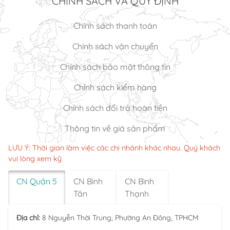
CHÍNH SÁCH VÀ QUY ĐỊNH
Chính sách thanh toán
Chính sách vận chuyển
Chính sách bảo mật thông tin
Chính sách kiểm hàng
Chính sách đổi trả hoàn tiền
Thông tin về giá sản phẩm
LƯU Ý: Thời gian làm việc các chi nhánh khác nhau. Quý khách
vui lòng xem kỹ
CN Quận 5
CN Bình
CN Bình
Tân
Thạnh
Địa chỉ:
8 Nguyễn Thời Trung, Phường An Đông, TPHCM