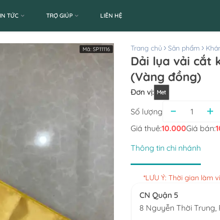
IN TỨC
TRỢ GIÚP
LIÊN HỆ
Trang chủ
Sản phẩm
Khán
Mã:
SP11116
Dải lụa vải cắt
(Vàng đồng)
Đơn vị
:
Met
Số lượng
Giá thuê:
10.000
Giá bán:
1
Thông tin chi nhánh
*LƯU Ý: Thời gian làm 
CN Quận 5
8 Nguyễn Thời Trung