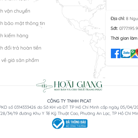
ch vận chuyển
Địa chỉ:
8 Ngu
h bảo mật thông tin
Sđt:
0777.195.
ch kiểm hàng
Thời gian làm 
h đổi trả hoàn tiền
n về giá sản phẩm
CÔNG TY TNHH PICAT
KD số 0314333426 do Sở KH và ĐT TP Hồ Chí Minh cấp ngày 05/04/2
2/28/34/19 đường Khu Y Tế Kỹ Thuật Cao, Phường An Lạc, TP Hồ Chí Mi