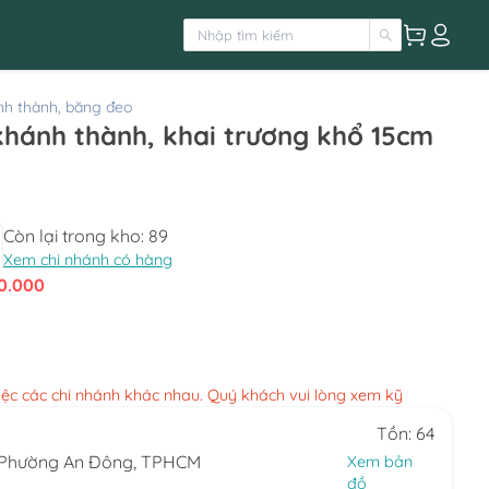
h thành, băng đeo
 khánh thành, khai trương khổ 15cm
Còn lại trong kho:
89
Xem chi nhánh có hàng
0.000
việc các chi nhánh khác nhau. Quý khách vui lòng xem kỹ
Tồn: 64
, Phường An Đông, TPHCM
Xem bản
đồ