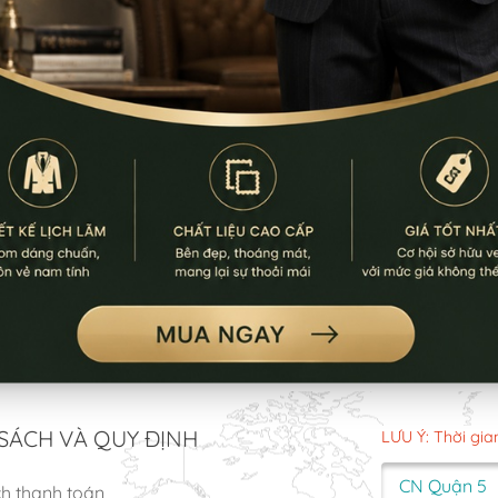
SÁCH VÀ QUY ĐỊNH
LƯU Ý: Thời gia
CN Quận 5
ch thanh toán