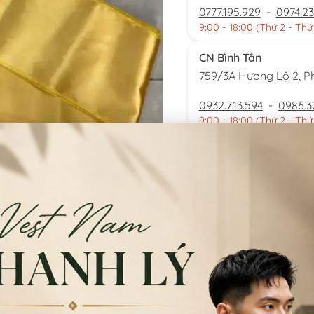
0777.195.929
-
0974.23
9:00 - 18:00 (Thứ 2 - Thứ
CN Bình Tân
759/3A Hương Lộ 2, P
0932.713.594
-
0986.3
9:00 - 18:00 (Thứ 2 - Thứ
CN Bình Thạnh
58/6 Tân Cảng, Phườ
086.7474.247
-
086.86
9:00 - 18:00 (Thứ 2 - Chủ
Đặt thu