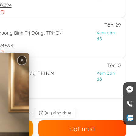
0.324
 7)
Tồn: 29
hường Bình Trị Đông, TPHCM
Xem bản
đồ
24.594
 7)
×
Tồn: 0
ng Thạnh Mỹ Tây, TPHCM
Xem bản
đồ
44.086
 nhật)
Quy định thuê
ê
Đặt mua