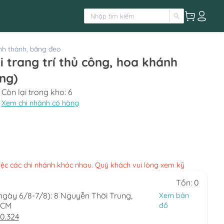
h thành, băng đeo
 trang trí thủ công, hoa khánh
ng)
Còn lại trong kho:
6
Xem chi nhánh có hàng
việc các chi nhánh khác nhau. Quý khách vui lòng xem kỹ
Tồn: 0
(ngày 6/8-7/8): 8 Nguyễn Thời Trung,
Xem bản
HCM
đồ
0.324