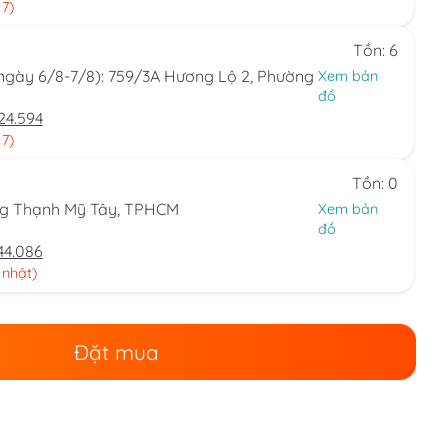
 7)
Tồn: 6
(ngày 6/8-7/8): 759/3A Hương Lộ 2, Phường
Xem bản
đồ
24.594
 7)
Tồn: 0
ng Thạnh Mỹ Tây, TPHCM
Xem bản
đồ
44.086
 nhật)
Đặt mua