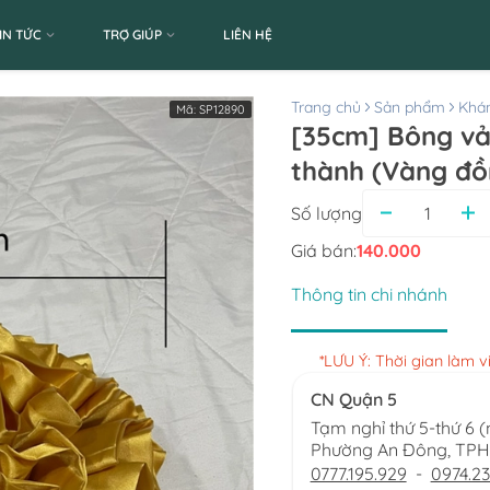
IN TỨC
TRỢ GIÚP
LIÊN HỆ
Trang chủ
Sản phẩm
Khán
Mã:
SP12890
[35cm] Bông vải
thành (Vàng đồ
Số lượng
Giá bán:
140.000
Thông tin chi nhánh
*LƯU Ý: Thời gian làm 
CN Quận 5
Tạm nghỉ thứ 5-thứ 6 
Phường An Đông, TP
0777.195.929
-
0974.23