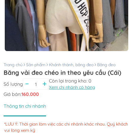
Trang chủ
Sản phẩm
Khánh thành, băng đeo
Băng đeo
Băng vải đeo chéo in theo yêu cầu (Cái)
Còn lại trong kho:
0
Số lượng
Xem chi nhánh có hàng
Giá bán:
160.000
Thông tin chi nhánh
*LƯU Ý: Thời gian làm việc các chi nhánh khác nhau. Quý khách
vui lòng xem kỹ