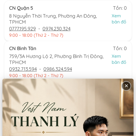
CN Quận 5
Tồn: 0
8 Nguyễn Thời Trung, Phường An Đông,
Xem
TPHCM
bản đồ
0777.195.929
-
0974.230.324
9:00 - 18:00 (Thứ 2 - Thứ 7)
CN Bình Tân
Tồn: 0
759/3A Hương Lộ 2, Phường Bình Trị Đông,
Xem
TPHCM
bản đồ
0932.713.594
-
0986.324.594
9:00 - 18:00 (Thứ 2 - Thứ 7)
×
CN Bình Thạnh
Tồn: 0
58/6 Tân Cảng, Phường Thạnh Mỹ Tây,
Xem
TPHCM
bản đồ
086.7474.247
-
086.8644.086
9:00 - 18:00 (Thứ 2 - Chủ nhật)