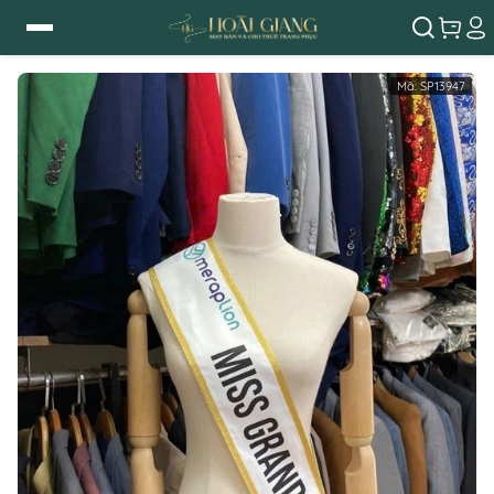
Mã:
SP13947