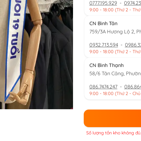
0777.195.929
-
0974.23
9:00 - 18:00 (Thứ 2 - Thứ
CN Bình Tân
759/3A Hương Lộ 2, P
0932.713.594
-
0986.3
9:00 - 18:00 (Thứ 2 - Thứ
CN Bình Thạnh
58/6 Tân Cảng, Phườ
086.7474.247
-
086.86
9:00 - 18:00 (Thứ 2 - Chủ
Số lượng tồn kho không đủ