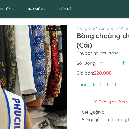
IN TỨC
TRỢ GIÚP
LIÊN HỆ
Trang chủ
Sản phẩm
Khán
Mã:
SP14611
Băng choàng ch
(Cái)
Thuộc tính:
Màu trắng
Số lượng
Giá bán:
220.000
Thông tin chi nhánh
*LƯU Ý: Thời gian làm 
CN Quận 5
8 Nguyễn Thời Trung