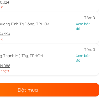
0.324
 7)
Tồn: 0
hường Bình Trị Đông, TPHCM
Xem bản
đồ
24.594
 7)
Tồn: 0
ng Thạnh Mỹ Tây, TPHCM
Xem bản
đồ
44.086
 nhật)
Đặt mua
.