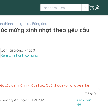
h thành, băng đeo
Băng đeo
úc mừng sinh nhật theo yêu cầu
Còn lại trong kho:
0
Xem chi nhánh có hàng
việc các chi nhánh khác nhau. Quý khách vui lòng xem kỹ
Tồn: 0
, Phường An Đông, TPHCM
Xem bản
đồ