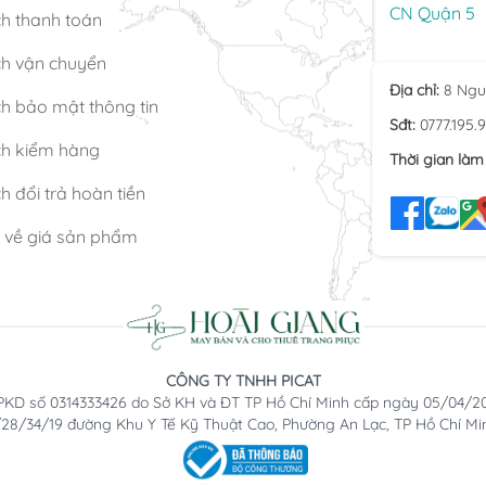
CN Quận 5
ch thanh toán
ch vận chuyển
Địa chỉ:
8 Ngu
h bảo mật thông tin
Sđt:
0777.195.
ch kiểm hàng
Thời gian làm 
h đổi trả hoàn tiền
n về giá sản phẩm
CÔNG TY TNHH PICAT
KD số 0314333426 do Sở KH và ĐT TP Hồ Chí Minh cấp ngày 05/04/2
2/28/34/19 đường Khu Y Tế Kỹ Thuật Cao, Phường An Lạc, TP Hồ Chí Mi