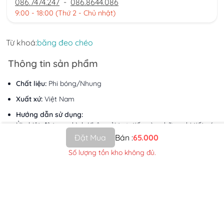
086.7474.247
-
086.8644.086
9:00 - 18:00 (Thứ 2 - Chủ nhật)
Từ khoá:
băng đeo chéo
Thông tin sản phẩm
Chất liệu:
Phi bóng/Nhung
Xuất xứ:
Việt Nam
Hướng dẫn sử dụng:
Ủi nhiệt độ trung bình Không ủi trực tiếp vào những chi tiết có
dấu mực in
Đặt Mua
Bán :
65.000
Lưu ý:
Số lượng tồn kho không đủ.
Sản phẩm tương tự
Mã:
SP14609
Mã:
SP11092
DẢI ĐEO SASH TỐT NGHIỆP
ÁO DÀI PHI BÓNG TRƠN
MÀU ĐỎ TƯƠI TRƠN (NỘI
(MÀU VÀNG)