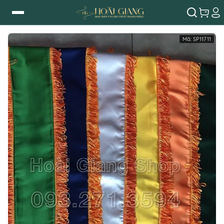
Mã:
SP11711