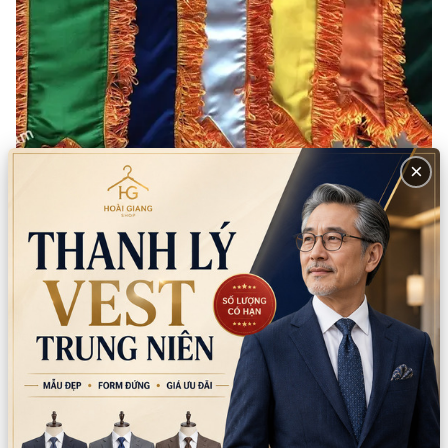
×
Trang chủ
Sản phẩm
Khánh thành, băng đeo
Băng đeo chéo trơn đủ màu may sẵn
(Màu tím)
Đơn vị
:
Cái
Còn lại trong kho:
0
Số lượng
Xem chi nhánh có hàng
Giá bán:
65.000