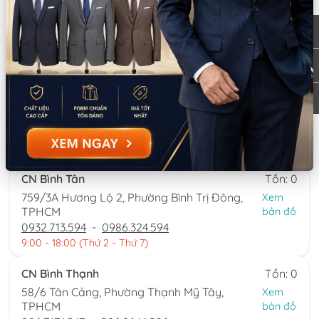
Thông tin chi nhánh
*LƯU Ý: Thời gian làm việc các chi nhánh khác nhau. Quý khách
vui lòng xem kỹ
CN Quận 5
Tồn: 0
8 Nguyễn Thời Trung, Phường An Đông,
Xem
TPHCM
bản đồ
0777.195.929
-
0974.230.324
9:00 - 18:00 (Thứ 2 - Thứ 7)
CN Bình Tân
Tồn: 0
759/3A Hương Lộ 2, Phường Bình Trị Đông,
Xem
TPHCM
bản đồ
0932.713.594
-
0986.324.594
9:00 - 18:00 (Thứ 2 - Thứ 7)
CN Bình Thạnh
Tồn: 0
58/6 Tân Cảng, Phường Thạnh Mỹ Tây,
Xem
TPHCM
bản đồ