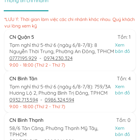
Thông tin chi nhánh
*LƯU Ý: Thời gian làm việc các chi nhánh khác nhau. Quý khách
vui lòng xem kỹ
CN Quận 5
Tồn: 1
Tạm nghỉ thứ 5-thứ 6 (ngày 6/8-7/8): 8
Xem
Nguyễn Thời Trung, Phường An Đông, TPHCM
bản đồ
0777.195.929
-
0974.230.324
9:00 - 18:00 (Thứ 2 - Thứ 7)
CN Bình Tân
Tồn: 4
Tạm nghỉ thứ 5-thứ 6 (ngày 6/8-7/8): 759/3A
Xem
Hương Lộ 2, Phường Bình Trị Đông, TPHCM
bản đồ
0932.713.594
-
0986.324.594
9:00 - 18:00 (Thứ 2 - Thứ 7)
CN Bình Thạnh
Tồn: 0
58/6 Tân Cảng, Phường Thạnh Mỹ Tây,
Xem
TPHCM
bản đồ