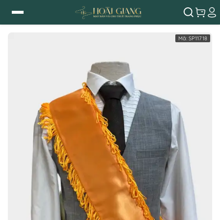
Mã:
SP11718