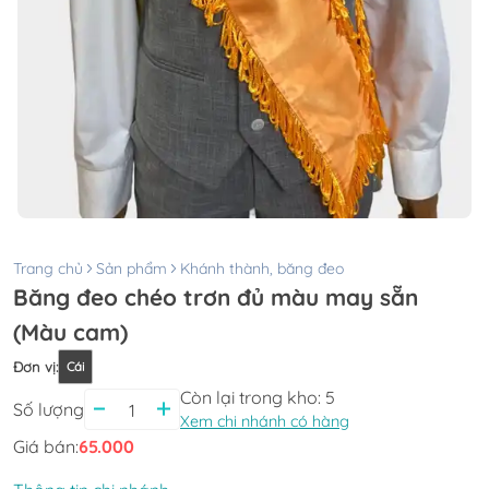
Trang chủ
Sản phẩm
Khánh thành, băng đeo
Băng đeo chéo trơn đủ màu may sẵn
(Màu cam)
Đơn vị
:
Cái
Còn lại trong kho:
5
Số lượng
Xem chi nhánh có hàng
Giá bán:
65.000