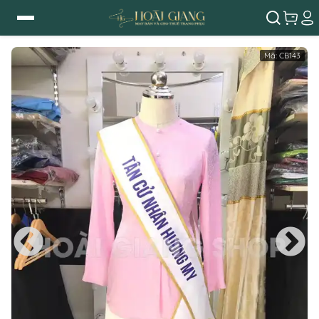
Mã:
CB143