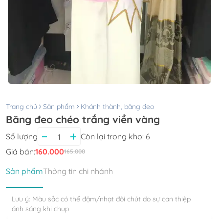
Trang chủ
Sản phẩm
Khánh thành, băng đeo
Băng đeo chéo trắng viền vàng
Số lượng
Còn lại trong kho:
6
Giá bán:
160.000
165.000
Sản phẩm
Thông tin chi nhánh
Lưu ý: Màu sắc có thể đậm/nhạt đôi chút do sự can thiệp
ánh sáng khi chụp