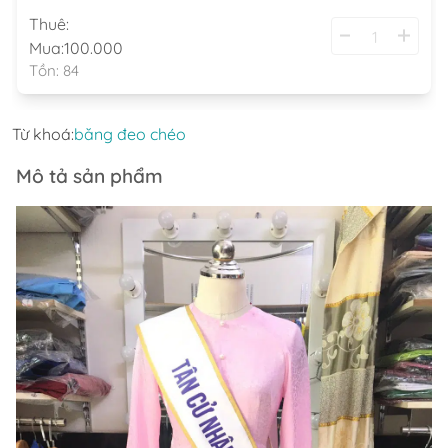
Thuê:
Mua:
100.000
Tồn:
84
Từ khoá:
băng đeo chéo
Mô tả sản phẩm