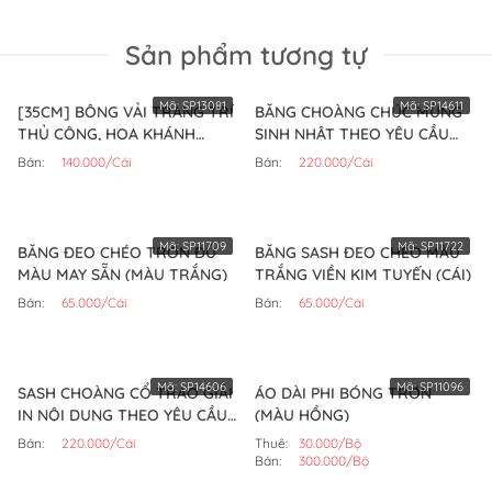
Sản phẩm tương tự
Mã:
SP13081
Mã:
SP14611
[35CM] BÔNG VẢI TRANG TRÍ
BĂNG CHOÀNG CHÚC MỪNG
THỦ CÔNG, HOA KHÁNH
SINH NHẬT THEO YÊU CẦU
THÀNH (HỒNG NHẠT)
(CÁI)
Bán:
140.000/Cái
Bán:
220.000/Cái
Mã:
SP11709
Mã:
SP11722
BĂNG ĐEO CHÉO TRƠN ĐỦ
BĂNG SASH ĐEO CHÉO MÀU
MÀU MAY SẴN (MÀU TRẮNG)
TRẮNG VIỀN KIM TUYẾN (CÁI)
Bán:
65.000/Cái
Bán:
65.000/Cái
Mã:
SP14606
Mã:
SP11096
SASH CHOÀNG CỔ TRAO GIẢI
ÁO DÀI PHI BÓNG TRƠN
IN NỘI DUNG THEO YÊU CẦU
(MÀU HỒNG)
(CÁI)
Bán:
220.000/Cái
Thuê:
30.000/Bộ
Bán:
300.000/Bộ