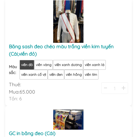
Băng sash đeo chéo màu trắng viền kim tuyến
(Cái,viền đỏ)
viền đỏ
viền vàng
viền xanh dương
viền xanh lá
Màu
sắc
:
viền xanh cổ vịt
viền đen
viền hồng
viền tím
Thuê:
Mua:
65.000
Tồn:
6
GC in băng đeo (Cái)