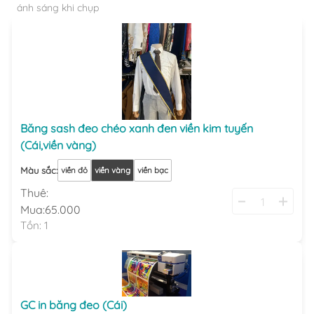
ánh sáng khi chụp
Băng sash đeo chéo xanh đen viền kim tuyến
(Cái,viền vàng)
Màu sắc
:
viền đỏ
viền vàng
viền bạc
Thuê:
Mua:
65.000
Tồn:
1
GC in băng đeo (Cái)