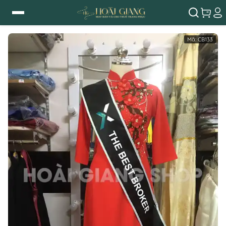
Mã:
CB133