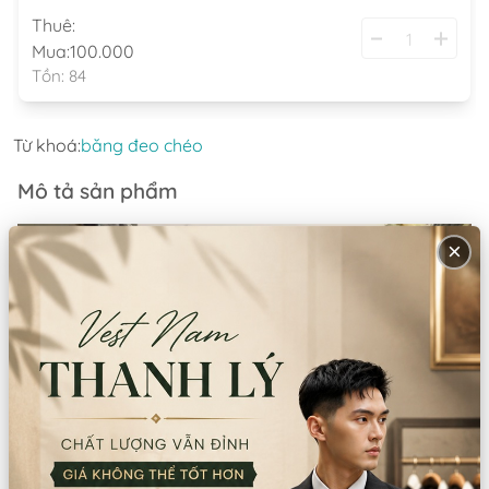
Thuê:
Mua:
100.000
Tồn:
84
Từ khoá:
băng đeo chéo
Mô tả sản phẩm
×