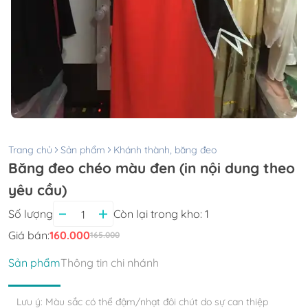
Trang chủ
Sản phẩm
Khánh thành, băng đeo
Băng đeo chéo màu đen (in nội dung theo
yêu cầu)
Số lượng
Còn lại trong kho:
1
Giá bán:
160.000
165.000
Sản phẩm
Thông tin chi nhánh
Lưu ý: Màu sắc có thể đậm/nhạt đôi chút do sự can thiệp