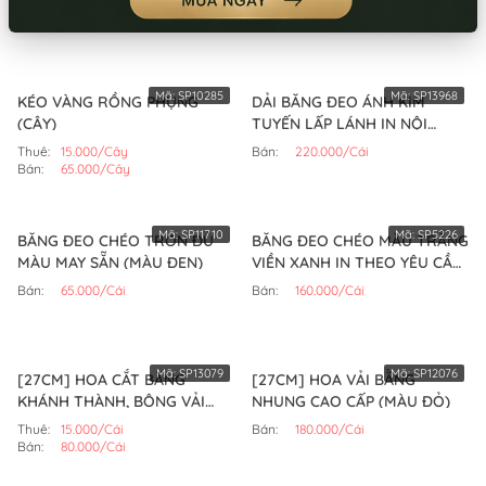
THÀNH (XANH DƯƠNG)
Bán:
140.000/Cái
Bán:
65.000/Cái
Mã:
SP10285
Mã:
SP13968
KÉO VÀNG RỒNG PHỤNG
DẢI BĂNG ĐEO ÁNH KIM
(CÂY)
TUYẾN LẤP LÁNH IN NỘI
DUNG THEO YÊU CẦU (MÀU
Thuê:
15.000/Cây
Bán:
220.000/Cái
XÁM)
Bán:
65.000/Cây
Mã:
SP11710
Mã:
SP5226
BĂNG ĐEO CHÉO TRƠN ĐỦ
BĂNG ĐEO CHÉO MÀU TRẮNG
MÀU MAY SẴN (MÀU ĐEN)
VIỀN XANH IN THEO YÊU CẦU
(CÁI)
Bán:
65.000/Cái
Bán:
160.000/Cái
Mã:
SP13079
Mã:
SP12076
[27CM] HOA CẮT BĂNG
[27CM] HOA VẢI BẰNG
KHÁNH THÀNH, BÔNG VẢI
NHUNG CAO CẤP (MÀU ĐỎ)
KHAI TRƯƠNG (HỒNG NHẠT)
Thuê:
15.000/Cái
Bán:
180.000/Cái
Bán:
80.000/Cái