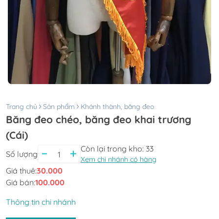
Trang chủ
Sản phẩm
Khánh thành, băng đeo
Băng đeo chéo, băng đeo khai trương
(Cái)
Còn lại trong kho:
33
Số lượng
Xem chi nhánh có hàng
Giá thuê:
30.000
Giá bán:
100.000
Thông tin chi nhánh