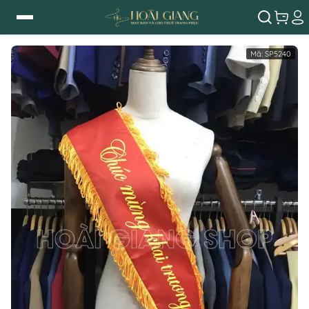
Mã:
SP5240