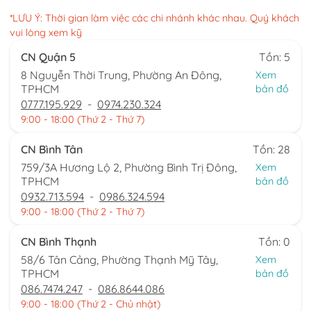
*LƯU Ý: Thời gian làm việc các chi nhánh khác nhau. Quý khách
vui lòng xem kỹ
CN Quận 5
Tồn: 5
8 Nguyễn Thời Trung, Phường An Đông,
Xem
TPHCM
bản đồ
0777.195.929
-
0974.230.324
9:00 - 18:00 (Thứ 2 - Thứ 7)
CN Bình Tân
Tồn: 28
759/3A Hương Lộ 2, Phường Bình Trị Đông,
Xem
TPHCM
bản đồ
0932.713.594
-
0986.324.594
9:00 - 18:00 (Thứ 2 - Thứ 7)
CN Bình Thạnh
Tồn: 0
58/6 Tân Cảng, Phường Thạnh Mỹ Tây,
Xem
TPHCM
bản đồ
086.7474.247
-
086.8644.086
9:00 - 18:00 (Thứ 2 - Chủ nhật)