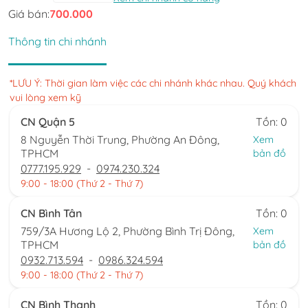
Giá bán:
700.000
Thông tin chi nhánh
*LƯU Ý: Thời gian làm việc các chi nhánh khác nhau. Quý khách
vui lòng xem kỹ
CN Quận 5
Tồn: 0
8 Nguyễn Thời Trung, Phường An Đông,
Xem
TPHCM
bản đồ
0777.195.929
-
0974.230.324
9:00 - 18:00 (Thứ 2 - Thứ 7)
CN Bình Tân
Tồn: 0
759/3A Hương Lộ 2, Phường Bình Trị Đông,
Xem
TPHCM
bản đồ
0932.713.594
-
0986.324.594
9:00 - 18:00 (Thứ 2 - Thứ 7)
CN Bình Thạnh
Tồn: 0