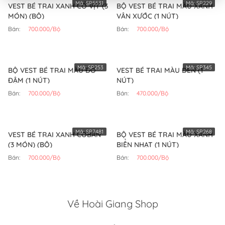
Mã:
SP5531
Mã:
SP229
VEST BÉ TRAI XANH CỔ VỊT (3
BỘ VEST BÉ TRAI MÀU XANH
MÓN) (BỘ)
VÂN XƯỚC (1 NÚT)
Bán:
700.000/Bộ
Bán:
700.000/Bộ
Mã:
SP253
Mã:
SP345
BỘ VEST BÉ TRAI MÀU ĐỎ
VEST BÉ TRAI MÀU ĐEN (1
ĐẬM (1 NÚT)
NÚT)
Bán:
700.000/Bộ
Bán:
470.000/Bộ
Mã:
SP7481
Mã:
SP268
VEST BÉ TRAI XANH COBAN
BỘ VEST BÉ TRAI MÀU XANH
(3 MÓN) (BỘ)
BIỂN NHẠT (1 NÚT)
Bán:
700.000/Bộ
Bán:
700.000/Bộ
Về Hoài Giang Shop