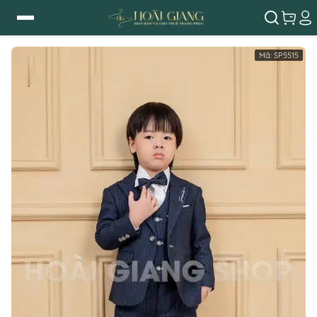
Mã:
SP5515