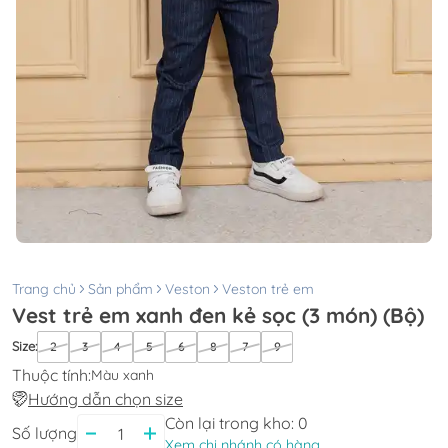
Trang chủ
Sản phẩm
Veston
Veston trẻ em
Vest trẻ em xanh đen kẻ sọc (3 món) (Bộ)
Size
:
2
3
4
5
6
8
7
9
Thuộc tính:
Màu xanh
Hướng dẫn chọn size
Còn lại trong kho:
0
Số lượng
Xem chi nhánh có hàng