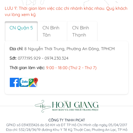
LƯU Ý: Thời gian làm việc các chi nhánh khác nhau. Quý khách
vui lòng xem kỹ
CN Quận 5
CN Bình
CN Bình
Tân
Thạnh
Địa chỉ:
8 Nguyễn Thời Trung, Phường An Đông, TPHCM
Sđt:
0777.195.929 - 0974.230.324
Thời gian làm việc:
9:00 - 18:00 (Thứ 2 - Thứ 7)
CÔNG TY TNHH PICAT
GPKD số 0314333426 do Sở KH và ĐT TP Hồ Chí Minh cấp ngày 05/04/2017
Địa chỉ: 532/28/34/19 đường Khu Y Tế Kỹ Thuật Cao, Phường An Lạc, TP Hồ