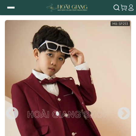
Mã:
SP253