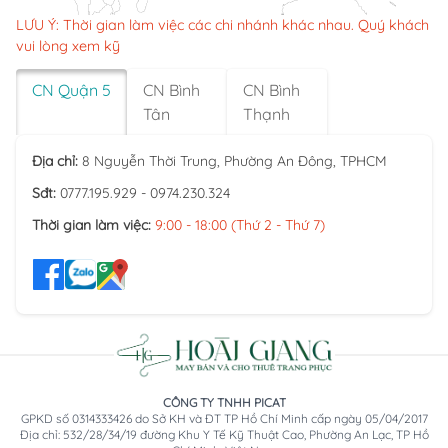
LƯU Ý: Thời gian làm việc các chi nhánh khác nhau. Quý khách
vui lòng xem kỹ
CN Quận 5
CN Bình
CN Bình
Tân
Thạnh
Địa chỉ:
8 Nguyễn Thời Trung, Phường An Đông, TPHCM
Sđt:
0777.195.929 - 0974.230.324
Thời gian làm việc:
9:00 - 18:00 (Thứ 2 - Thứ 7)
CÔNG TY TNHH PICAT
GPKD số 0314333426 do Sở KH và ĐT TP Hồ Chí Minh cấp ngày 05/04/2017
Địa chỉ: 532/28/34/19 đường Khu Y Tế Kỹ Thuật Cao, Phường An Lạc, TP Hồ