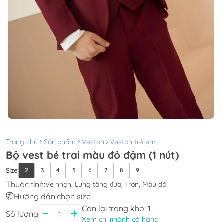
Trang chủ
Sản phẩm
Veston
Veston trẻ em
Bộ vest bé trai màu đỏ đậm (1 nút)
Size
:
2
3
4
5
6
7
8
9
Thuộc tính:
Ve nhọn, Lưng tăng đưa, Trơn, Màu đỏ
Hướng dẫn chọn size
Còn lại trong kho:
1
Số lượng
Xem chi nhánh có hàng