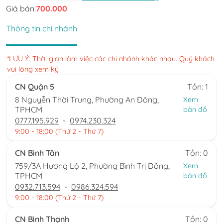
Giá bán:
700.000
Thông tin chi nhánh
*LƯU Ý: Thời gian làm việc các chi nhánh khác nhau. Quý khách
vui lòng xem kỹ
CN Quận 5
Tồn: 1
8 Nguyễn Thời Trung, Phường An Đông,
Xem
TPHCM
bản đồ
0777.195.929
-
0974.230.324
9:00 - 18:00 (Thứ 2 - Thứ 7)
CN Bình Tân
Tồn: 0
759/3A Hương Lộ 2, Phường Bình Trị Đông,
Xem
TPHCM
bản đồ
0932.713.594
-
0986.324.594
9:00 - 18:00 (Thứ 2 - Thứ 7)
CN Bình Thạnh
Tồn: 0