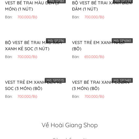
Mã:
SP161
Mã:
SP239
VEST BÉ TRAI MÀU ĐEN (3
BỘ VEST BÉ TRAI XANH BIỂN
MÓN) (1 NÚT)
ĐẬM (1 NÚT)
Bán:
700.000/Bộ
Bán:
700.000/Bộ
Mã:
SP236
Mã:
SP6941
BỘ VEST BÉ TRAI MÀU XÁM
VEST TRẺ EM XANH NHẠT
XANH KẺ SỌC (1 NÚT)
(BỘ)
Bán:
700.000/Bộ
Bán:
650.000/Bộ
Mã:
SP5515
Mã:
SP7481
VEST TRẺ EM XANH ĐEN KẺ
VEST BÉ TRAI XANH COBAN
SỌC (3 MÓN) (BỘ)
(3 MÓN) (BỘ)
Bán:
700.000/Bộ
Bán:
700.000/Bộ
Về Hoài Giang Shop