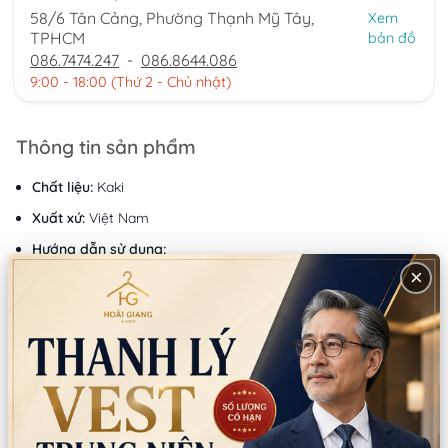
58/6 Tân Cảng, Phường Thạnh Mỹ Tây,
Xem
TPHCM
bản đồ
086.7474.247
-
086.8644.086
9:00 - 18:00 (Thứ 2 - Chủ nhật)
Thông tin sản phẩm
Chất liệu:
Kaki
Xuất xứ:
Việt Nam
Hướng dẫn sử dụng:
Giặt hấp
×
Lưu ý:
Không dùng thuốc tẩy Không giặt bằng nước sôi
Gợi ý mua kèm
Mã:
SP9069
Mã:
SP10825
SƠ MI TRẺ EM MÀU TRẮNG
NƠ ĐEO CỔ TRẺ EM HỌA
TAY DÀI (ÁO,12)
TIẾT (CÁI)