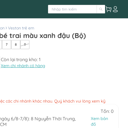
ton
Veston trẻ em
bé trai màu xanh đậu (Bộ)
7
8
9
Còn lại trong kho:
1
Xem chi nhánh có hàng
việc các chi nhánh khác nhau. Quý khách vui lòng xem kỹ
Tồn: 0
(ngày 6/8-7/8): 8 Nguyễn Thời Trung,
Xem bản
HCM
đồ