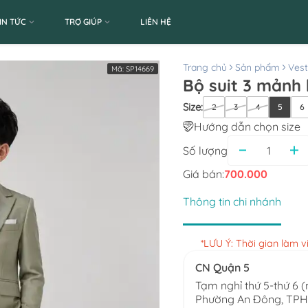
IN TỨC
TRỢ GIÚP
LIÊN HỆ
Trang chủ
Sản phẩm
Ves
Mã:
SP14669
Bộ suit 3 mảnh 
Size
:
2
3
4
5
6
Hướng dẫn chọn size
Số lượng
Giá bán:
700.000
Thông tin chi nhánh
*LƯU Ý: Thời gian làm 
CN Quận 5
Tạm nghỉ thứ 5-thứ 6 
Phường An Đông, TP