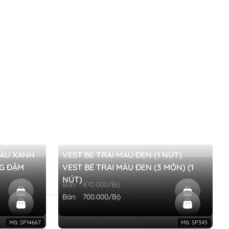
MÀU XANH
VEST BÉ TRAI MÀU ĐEN (1 NÚT)
NG ĐẬM
VEST BÉ TRAI MÀU ĐEN (3 MÓN) (1
NÚT)
Bán:
470.000/Bộ
Bán:
700.000/Bộ
Mã:
SP14667
Mã:
SP345