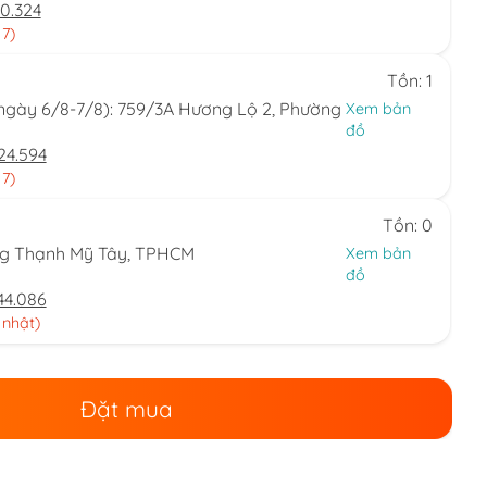
0.324
 7)
Tồn: 1
(ngày 6/8-7/8): 759/3A Hương Lộ 2, Phường
Xem bản
đồ
24.594
 7)
Tồn: 0
ng Thạnh Mỹ Tây, TPHCM
Xem bản
đồ
44.086
 nhật)
Đặt mua