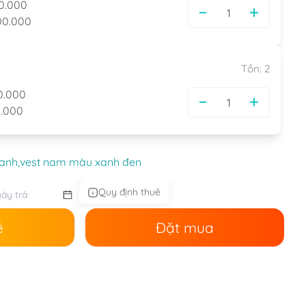
0.000
00.000
Tồn:
2
0.000
.000
anh,
vest nam màu xanh đen
Quy định thuê
ê
Đặt mua