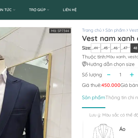
IN TỨC
TRỢ GIÚP
LIÊN HỆ
Trang chủ
Sản phẩm
Ves
Mã:
SP7344
Vest nam xanh đ
Size
:
44
45
46
47
48
Thuộc tính:
Màu xanh, vest
Hướng dẫn chọn size
Số lượng
Giá thuê:
450.000
Giá bán
Sản phẩm
Thông tin chi 
Lưu ý: Màu sắc có thể đ
Áo