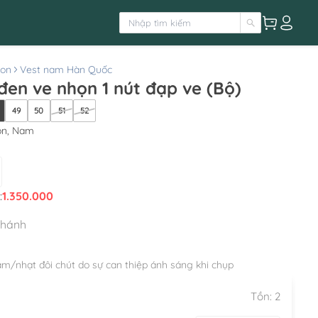
ton
Vest nam Hàn Quốc
en ve nhọn 1 nút đạp ve (Bộ)
49
50
51
52
on, Nam
:
1.350.000
nhánh
ậm/nhạt đôi chút do sự can thiệp ánh sáng khi chụp
Tồn:
2