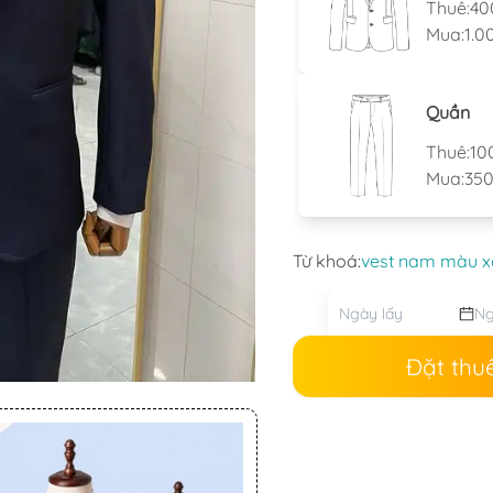
Thuê:
40
Mua:
1.0
Quần
Thuê:
10
Mua:
350
Từ khoá:
vest nam màu x
Đặt thu