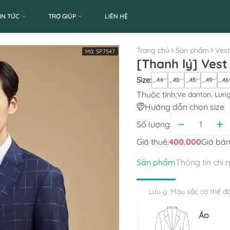
IN TỨC
TRỢ GIÚP
LIÊN HỆ
Trang chủ
Sản phẩm
Ves
Mã:
SP7547
[Thanh lý] Vest
Size
:
44
48
45
49
46
Thuộc tính:
Ve danton, Lưng
Hướng dẫn chọn size
Số lượng
Giá thuê:
400.000
Giá bán
Sản phẩm
Thông tin chi 
Lưu ý: Màu sắc có thể đ
Áo