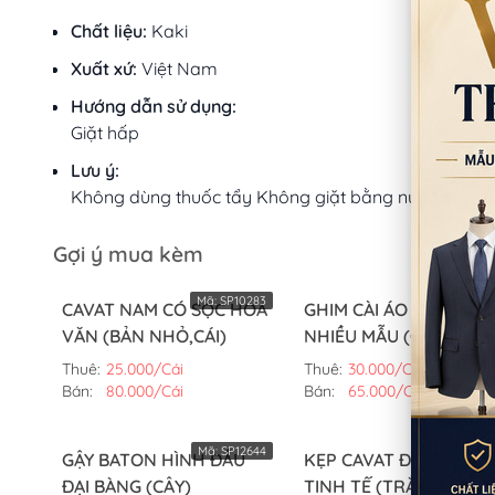
Chất liệu:
Kaki
Xuất xứ:
Việt Nam
Hướng dẫn sử dụng:
Giặt hấp
Lưu ý:
Không dùng thuốc tẩy Không giặt bằng nước sôi
Gợi ý mua kèm
Mã:
SP10283
Mã:
SP62
CAVAT NAM CÓ SỌC HOA
GHIM CÀI ÁO VEST
VĂN (BẢN NHỎ,CÁI)
NHIỀU MẪU (CÁI)
Thuê:
25.000/Cái
Thuê:
30.000/Cái
Bán:
80.000/Cái
Bán:
65.000/Cái
Mã:
SP12644
Mã:
SP52
GẬY BATON HÌNH ĐẦU
KẸP CAVAT ĐƠN GIẢN
ĐẠI BÀNG (CÂY)
TINH TẾ (TRẮNG VÀ