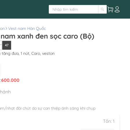
ton
Vest nam Hàn Quốc
 nam xanh đen sọc caro (Bộ)
47
 tăng đưa, 1 nút, Caro, veston
:
600.000
nhánh
ậm/nhạt đôi chút do sự can thiệp ánh sáng khi chụp
Tồn:
1