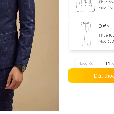
Thuê:
35
Mua:
850
Quần
Thuê:
10
Mua:
350
Đặt thu