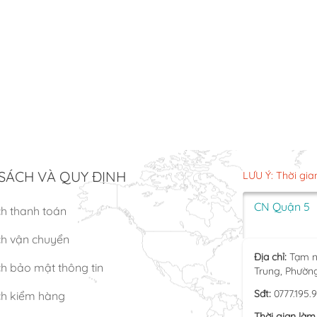
SÁCH VÀ QUY ĐỊNH
LƯU Ý: Thời gia
CN Quận 5
ch thanh toán
ch vận chuyển
Địa chỉ:
Tạm n
h bảo mật thông tin
Trung, Phườn
Sđt:
0777.195.
ch kiểm hàng
Thời gian làm 