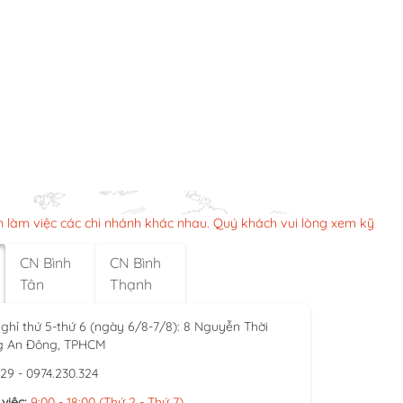
n làm việc các chi nhánh khác nhau. Quý khách vui lòng xem kỹ
CN Bình
CN Bình
Tân
Thạnh
ghỉ thứ 5-thứ 6 (ngày 6/8-7/8): 8 Nguyễn Thời
g An Đông, TPHCM
929 - 0974.230.324
việc:
9:00 - 18:00 (Thứ 2 - Thứ 7)