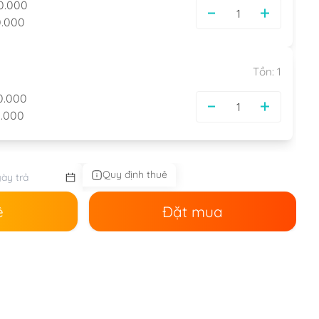
0.000
.000
Tồn:
1
0.000
.000
Quy định thuê
ê
Đặt mua