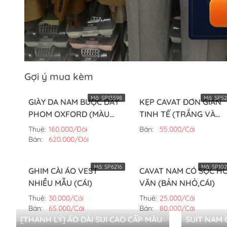
Gợi ý mua kèm
Mã:
SP13598
Mã:
SP52
GIÀY DA NAM BUỘC DÂY
KẸP CAVAT ĐƠN GIẢN
PHOM OXFORD (MÀU
TINH TẾ (TRẮNG VÀ
TRẮNG,42)
VÀNG) (CÁI)
Thuê:
160.000/Đôi
Bán:
55.000/Cái
Bán:
620.000/Đôi
Mã:
SP6216
Mã:
SP102
GHIM CÀI ÁO VEST
CAVAT NAM CÓ SỌC H
NHIỀU MẪU (CÁI)
VĂN (BẢN NHỎ,CÁI)
Thuê:
30.000/Cái
Thuê:
25.000/Cái
Bán:
65.000/Cái
Bán:
80.000/Cái
[THANH LÝ] ÁO DÀI SUI CAO CẤP MÀU
SUIT NAM 