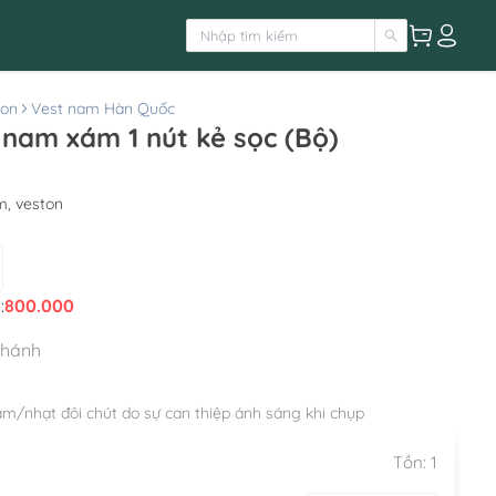
ton
Vest nam Hàn Quốc
 nam xám 1 nút kẻ sọc (Bộ)
m, veston
:
800.000
nhánh
ậm/nhạt đôi chút do sự can thiệp ánh sáng khi chụp
Tồn:
1