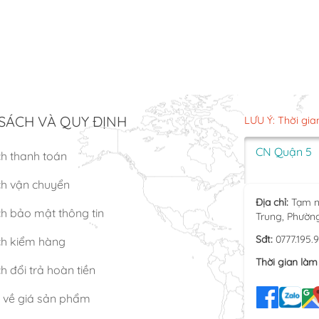
SÁCH VÀ QUY ĐỊNH
LƯU Ý: Thời gia
CN Quận 5
ch thanh toán
ch vận chuyển
Địa chỉ:
Tạm n
h bảo mật thông tin
Trung, Phườn
Sđt:
0777.195.
ch kiểm hàng
Thời gian làm 
h đổi trả hoàn tiền
n về giá sản phẩm