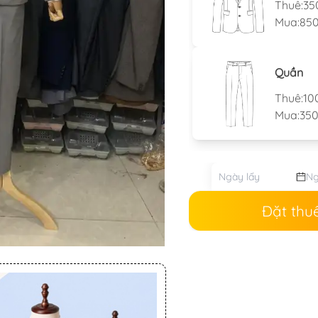
Thuê:
35
Mua:
850
Quần
Thuê:
10
Mua:
350
Đặt thu