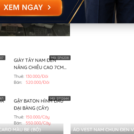
07
Mã:
SP6208
GIÀY TÂY NAM ĐEN
NÂNG CHIỀU CAO 7CM
(ĐÔI,42)
Thuê:
130.000/Đôi
Bán:
520.000/Đôi
83
Mã:
SP12644
OA
GẬY BATON HÌNH ĐẦU
ĐẠI BÀNG (CÂY)
Thuê:
150.000/Cây
Bán:
550.000/Cây
CARO MÀU BE (BỘ)
ÁO VEST NAM CHUN ĐEN V