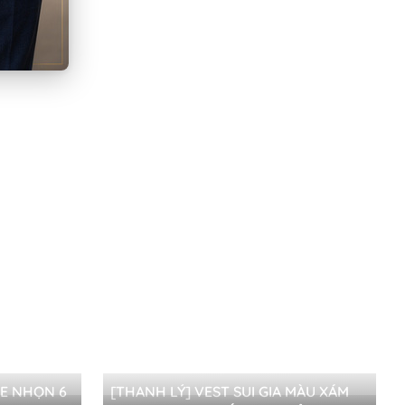
E NHỌN 6
[THANH LÝ] VEST SUI GIA MÀU XÁM