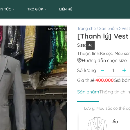
IN TỨC
TRỢ GIÚP
LIÊN HỆ
Trang chủ
Sản phẩm
Ves
Mã:
SP7399
[Thanh lý] Vest
Size
:
46
Thuộc tính:
Kẻ sọc, Màu xá
Hướng dẫn chọn size
Số lượng
Giá thuê:
400.000
Giá bán
Sản phẩm
Thông tin chi 
Lưu ý: Màu sắc có thể đ
Áo