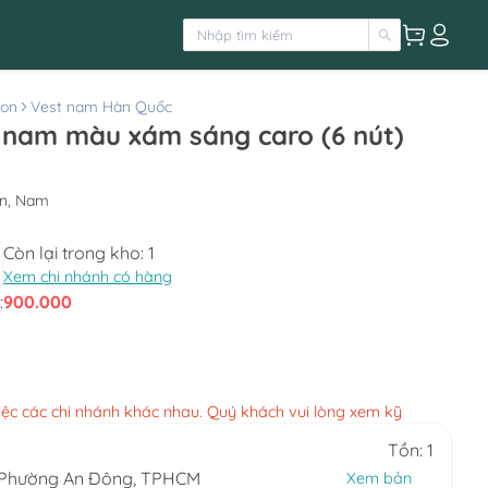
ton
Vest nam Hàn Quốc
t nam màu xám sáng caro (6 nút)
on, Nam
Còn lại trong kho:
1
Xem chi nhánh có hàng
:
900.000
việc các chi nhánh khác nhau. Quý khách vui lòng xem kỹ
Tồn: 1
, Phường An Đông, TPHCM
Xem bản