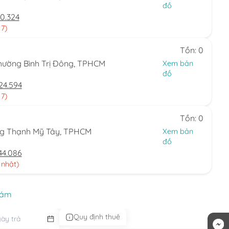
đồ
0.324
 7)
Tồn: 0
hường Bình Trị Đông, TPHCM
Xem bản
đồ
24.594
 7)
Tồn: 0
ng Thạnh Mỹ Tây, TPHCM
Xem bản
đồ
44.086
 nhật)
xám
Quy định thuê