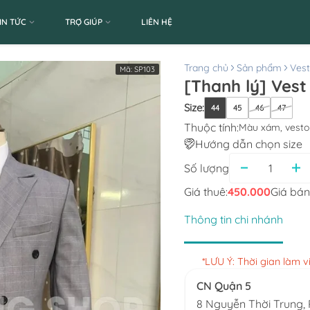
IN TỨC
TRỢ GIÚP
LIÊN HỆ
Trang chủ
Sản phẩm
Ves
Mã:
SP103
[Thanh lý] Ves
Size
:
44
45
46
47
Thuộc tính:
Màu xám, vest
Hướng dẫn chọn size
Số lượng
Giá thuê:
450.000
Giá bán
Thông tin chi nhánh
*LƯU Ý: Thời gian làm 
CN Quận 5
8 Nguyễn Thời Trung