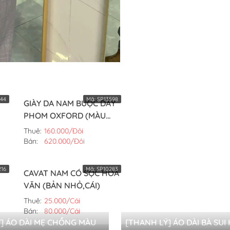
44
Mã:
SP13598
GIÀY DA NAM BUỘC DÂY
PHOM OXFORD (MÀU
TRẮNG,42)
Thuê:
160.000/Đôi
Bán:
620.000/Đôi
16
Mã:
SP10283
CAVAT NAM CÓ SỌC HOA
VĂN (BẢN NHỎ,CÁI)
Thuê:
25.000/Cái
Bán:
80.000/Cái
] ÁO DÀI MẸ CHỒNG MÀU
[THANH LÝ] ÁO DÀI BÀ SU