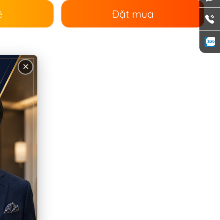
ê
Đặt mua
×