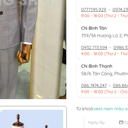
0777.195.929
-
0974.23
9:00 - 18:00 (Thứ 2 - Thứ
CN Bình Tân
759/3A Hương Lộ 2, P
0932.713.594
-
0986.3
9:00 - 18:00 (Thứ 2 - Thứ
CN Bình Thạnh
58/6 Tân Cảng, Phườ
086.7474.247
-
086.86
9:00 - 18:00 (Thứ 2 - Chủ
Từ khoá:
vest nam màu 