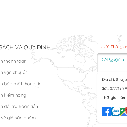
SÁCH VÀ QUY ĐỊNH
LƯU Ý: Thời gia
CN Quận 5
ch thanh toán
ch vận chuyển
Địa chỉ:
8 Ngu
h bảo mật thông tin
Sđt:
0777.195.
ch kiểm hàng
Thời gian làm 
h đổi trả hoàn tiền
n về giá sản phẩm