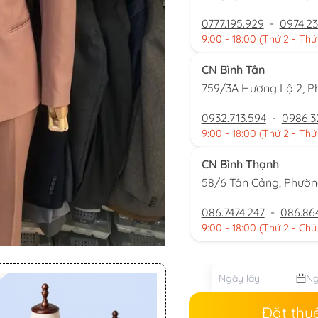
0777.195.929
-
0974.23
9:00 - 18:00 (Thứ 2 - Thứ
CN Bình Tân
759/3A Hương Lộ 2, P
0932.713.594
-
0986.3
9:00 - 18:00 (Thứ 2 - Thứ
CN Bình Thạnh
58/6 Tân Cảng, Phườ
086.7474.247
-
086.86
9:00 - 18:00 (Thứ 2 - Chủ
Đặt thu