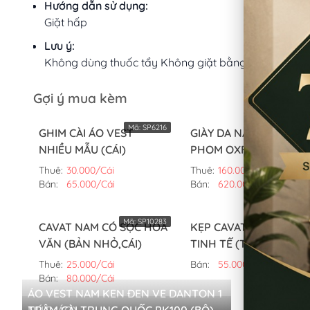
Hướng dẫn sử dụng:
Giặt hấp
Lưu ý:
Không dùng thuốc tẩy Không giặt bằng nước sôi
Gợi ý mua kèm
Mã:
SP6216
Mã:
SP135
GHIM CÀI ÁO VEST
GIÀY DA NAM BUỘC DÂ
NHIỀU MẪU (CÁI)
PHOM OXFORD (MÀU
TRẮNG,42)
Thuê:
30.000/Cái
Thuê:
160.000/Đôi
Bán:
65.000/Cái
Bán:
620.000/Đôi
Mã:
SP10283
Mã:
SP52
CAVAT NAM CÓ SỌC HOA
KẸP CAVAT ĐƠN GIẢN
VĂN (BẢN NHỎ,CÁI)
TINH TẾ (TRẮNG VÀ
VÀNG) (CÁI)
Thuê:
25.000/Cái
Bán:
55.000/Cái
Bán:
80.000/Cái
ÁO VEST NAM KEN ĐEN VE DANTON 1
SUIT NAM 
NÚT (ÁO)
TRÂM CÀI TRUNG QUỐC PK100 (BỘ)
TRỌNG (B
[THANH LÝ