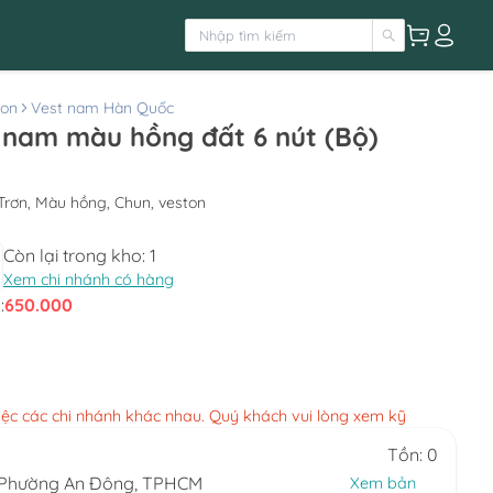
ton
Vest nam Hàn Quốc
t nam màu hồng đất 6 nút (Bộ)
 Trơn, Màu hồng, Chun, veston
Còn lại trong kho:
1
Xem chi nhánh có hàng
:
650.000
việc các chi nhánh khác nhau. Quý khách vui lòng xem kỹ
Tồn: 0
, Phường An Đông, TPHCM
Xem bản