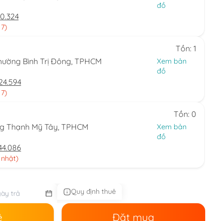
đồ
0.324
 7)
Tồn: 1
hường Bình Trị Đông, TPHCM
Xem bản
đồ
24.594
 7)
Tồn: 0
ng Thạnh Mỹ Tây, TPHCM
Xem bản
đồ
44.086
 nhật)
Quy định thuê
ê
Đặt mua