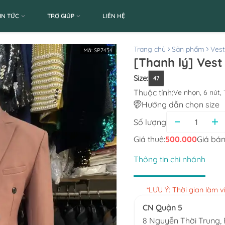
IN TỨC
TRỢ GIÚP
LIÊN HỆ
Trang chủ
Sản phẩm
Ves
Mã:
SP7434
[Thanh lý] Ves
Size
:
47
Thuộc tính:
Ve nhọn, 6 nút,
Hướng dẫn chọn size
Số lượng
Giá thuê:
500.000
Giá bán
Thông tin chi nhánh
*LƯU Ý: Thời gian làm 
CN Quận 5
8 Nguyễn Thời Trung