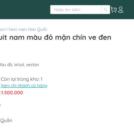
ton
Vest nam Hàn Quốc
suit nam màu đỏ mận chín ve đen
Màu đỏ, Wool, veston
Còn lại trong kho:
1
Xem chi nhánh có hàng
:
1.500.000
h
 Quần