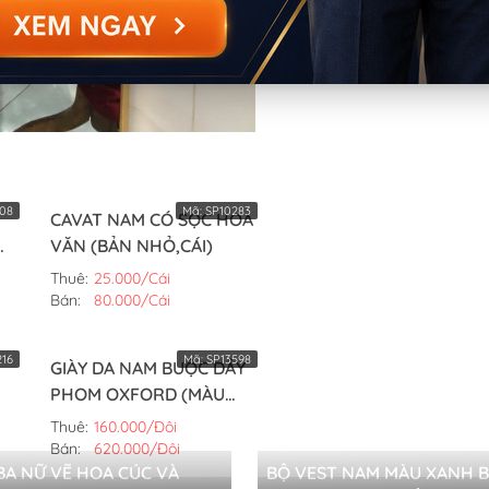
08
Mã:
SP10283
CAVAT NAM CÓ SỌC HOA
VĂN (BẢN NHỎ,CÁI)
Thuê:
25.000/Cái
Bán:
80.000/Cái
16
Mã:
SP13598
GIÀY DA NAM BUỘC DÂY
PHOM OXFORD (MÀU
TRẮNG,42)
Thuê:
160.000/Đôi
Bán:
620.000/Đôi
 BA NỮ VẼ HOA CÚC VÀ
BỘ VEST NAM MÀU XANH 