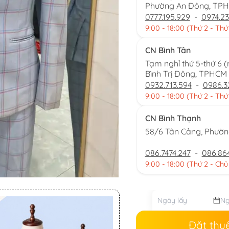
Phường An Đông, TP
0777.195.929
-
0974.23
9:00 - 18:00 (Thứ 2 - Thứ
CN Bình Tân
Tạm nghỉ thứ 5-thứ 6 
Bình Trị Đông, TPHCM
0932.713.594
-
0986.3
9:00 - 18:00 (Thứ 2 - Thứ
CN Bình Thạnh
58/6 Tân Cảng, Phườ
086.7474.247
-
086.86
9:00 - 18:00 (Thứ 2 - Chủ
Đặt thu