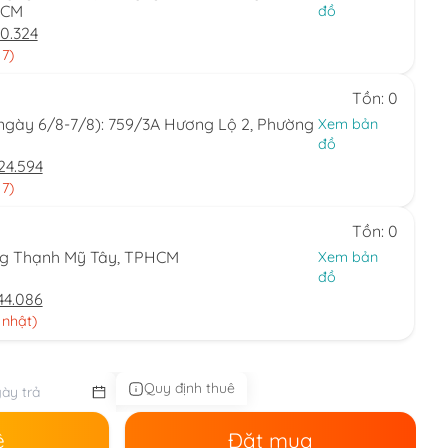
HCM
đồ
0.324
 7)
Tồn: 0
(ngày 6/8-7/8): 759/3A Hương Lộ 2, Phường
Xem bản
đồ
24.594
 7)
Tồn: 0
ng Thạnh Mỹ Tây, TPHCM
Xem bản
đồ
44.086
 nhật)
Quy định thuê
ê
Đặt mua