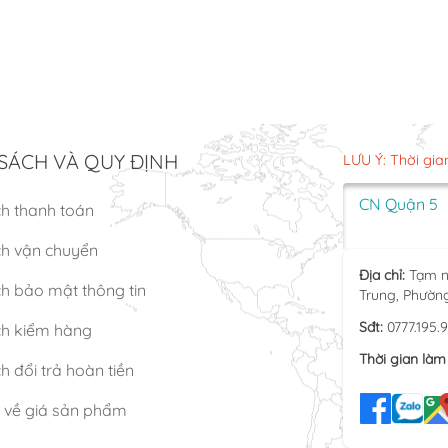
SÁCH VÀ QUY ĐỊNH
LƯU Ý: Thời gia
CN Quận 5
ch thanh toán
ch vận chuyển
Địa chỉ:
Tạm n
h bảo mật thông tin
Trung, Phườn
Sđt:
0777.195.
ch kiểm hàng
Thời gian làm 
h đổi trả hoàn tiền
n về giá sản phẩm