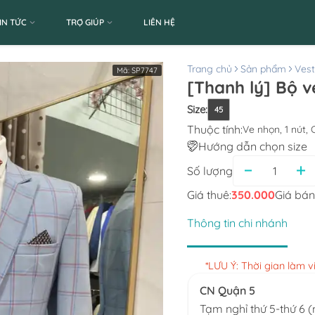
IN TỨC
TRỢ GIÚP
LIÊN HỆ
Trang chủ
Sản phẩm
Ves
Mã:
SP7747
[Thanh lý] Bộ 
Size
:
45
Thuộc tính:
Ve nhọn, 1 nút,
Hướng dẫn chọn size
Số lượng
Giá thuê:
350.000
Giá bán
Thông tin chi nhánh
*LƯU Ý: Thời gian làm 
CN Quận 5
Tạm nghỉ thứ 5-thứ 6 