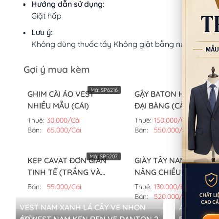
Hướng dẫn sử dụng:
Giặt hấp
Lưu ý:
Không dùng thuốc tẩy Không giặt bằng nước sôi
Gợi ý mua kèm
Mã:
SP6216
Mã:
SP126
GHIM CÀI ÁO VEST
GẬY BATON HÌNH ĐẦU
NHIỀU MẪU (CÁI)
ĐẠI BÀNG (CÂY)
Thuê:
30.000/Cái
Thuê:
150.000/Cây
Bán:
65.000/Cái
Bán:
550.000/Cây
Mã:
SP5207
Mã:
SP62
KẸP CAVAT ĐƠN GIẢN
GIÀY TÂY NAM ĐEN
TINH TẾ (TRẮNG VÀ
NÂNG CHIỀU CAO 7CM
VÀNG) (CÁI)
(ĐÔI,42)
Bán:
55.000/Cái
Thuê:
130.000/Đôi
Bán:
520.000/Đôi
VEST NAM XANH LÁ CÂY VE NHỌN
ÁO VEST 
(BỘ)
ÁO VEST NAM KEN ĐEN VE DANTON 2
NÚT (ÁO)
[THANH LÝ