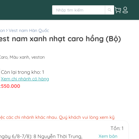
ton
Vest nam Hàn Quốc
vest nam xanh nhạt caro hồng (Bộ)
 Caro, Màu xanh, veston
Còn lại trong kho:
1
Xem chi nhánh có hàng
:
550.000
việc các chi nhánh khác nhau. Quý khách vui lòng xem kỹ
Tồn: 1
(ngày 6/8-7/8): 8 Nguyễn Thời Trung,
Xem bản