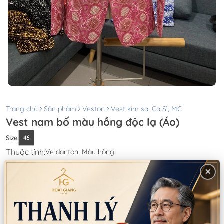
Trang chủ
Sản phẩm
Veston
Vest kim sa, Ca Sĩ, MC
Vest nam bố màu hồng độc lạ (Áo)
Size
:
46
Thuộc tính:
Ve danton, Màu hồng
Hướng dẫn chọn size
×
Còn lại trong kho:
1
Số lượng
Xem chi nhánh có hàng
Giá thuê:
400.000
Giá bán:
1.200.000