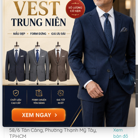
Thông tin chi nhánh
*LƯU Ý: Thời gian làm việc các chi nhánh khác nhau. Quý khách
vui lòng xem kỹ
CN Quận 5
Tồn: 0
Tạm nghỉ thứ 5-thứ 6 (ngày 6/8-7/8): 8
Xem
Nguyễn Thời Trung, Phường An Đông, TPHCM
bản đồ
0777.195.929
-
0974.230.324
9:00 - 18:00 (Thứ 2 - Thứ 7)
CN Bình Tân
Tồn: 1
Tạm nghỉ thứ 5-thứ 6 (ngày 6/8-7/8): 759/3A
Xem
Hương Lộ 2, Phường Bình Trị Đông, TPHCM
bản đồ
0932.713.594
-
0986.324.594
9:00 - 18:00 (Thứ 2 - Thứ 7)
CN Bình Thạnh
Tồn: 0
58/6 Tân Cảng, Phường Thạnh Mỹ Tây,
Xem
TPHCM
bản đồ