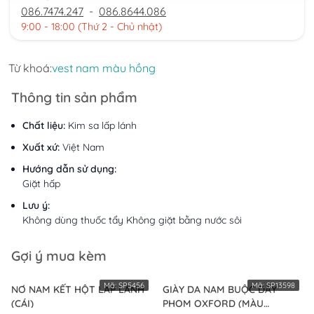
086.7474.247
-
086.8644.086
9:00 - 18:00 (Thứ 2 - Chủ nhật)
Từ khoá:
vest nam màu hồng
Thông tin sản phẩm
Chất liệu:
Kim sa lấp lánh
Xuất xứ:
Việt Nam
Hướng dẫn sử dụng:
Giặt hấp
Lưu ý:
Không dùng thuốc tẩy Không giặt bằng nước sôi
Gợi ý mua kèm
Mã:
SP5456
Mã:
SP13598
NƠ NAM KẾT HỘT LẤP LÁNH
GIÀY DA NAM BUỘC DÂY
(CÁI)
PHOM OXFORD (MÀU