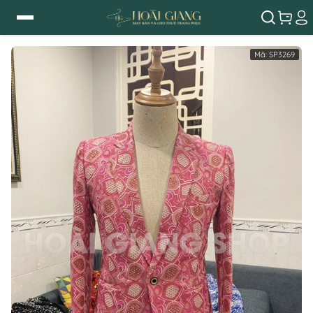
Mã:
SP3269