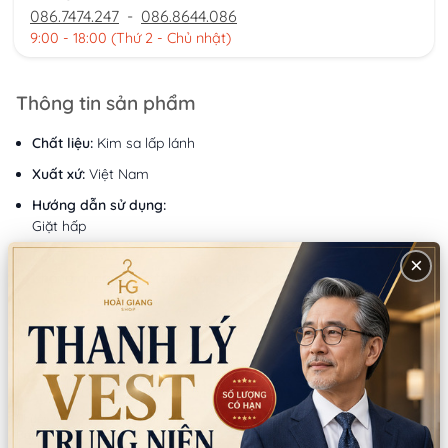
086.7474.247
-
086.8644.086
9:00 - 18:00 (Thứ 2 - Chủ nhật)
Thông tin sản phẩm
Chất liệu:
Kim sa lấp lánh
Xuất xứ:
Việt Nam
Hướng dẫn sử dụng:
Giặt hấp
Lưu ý:
×
Không dùng thuốc tẩy Không giặt bằng nước sôi
Gợi ý mua kèm
Mã:
SP5456
Mã:
SP5208
NƠ NAM KẾT HỘT LẤP LÁNH
CÀI ÁO VEST NAM PHONG
(CÁI)
CÁCH (CÁI)
Thuê:
30.000/Cái
Thuê:
60.000/Cái
Bán:
100.000/Cái
Bán:
190.000/Cái