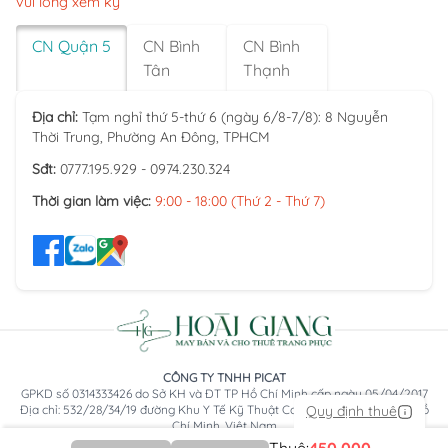
vui lòng xem kỹ
CN Quận 5
CN Bình
CN Bình
Tân
Thạnh
Địa chỉ:
Tạm nghỉ thứ 5-thứ 6 (ngày 6/8-7/8): 8 Nguyễn
Thời Trung, Phường An Đông, TPHCM
Sđt:
0777.195.929 - 0974.230.324
Thời gian làm việc:
9:00 - 18:00 (Thứ 2 - Thứ 7)
CÔNG TY TNHH PICAT
GPKD số 0314333426 do Sở KH và ĐT TP Hồ Chí Minh cấp ngày 05/04/2017
Quy định thuê
Địa chỉ: 532/28/34/19 đường Khu Y Tế Kỹ Thuật Cao, Phường An Lạc, TP Hồ
Chí Minh, Việt Nam