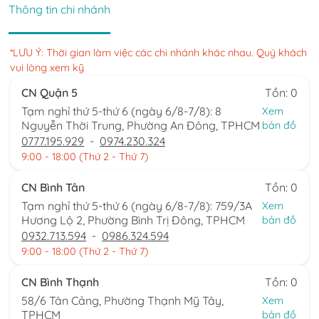
Thông tin chi nhánh
*LƯU Ý: Thời gian làm việc các chi nhánh khác nhau. Quý khách
vui lòng xem kỹ
CN Quận 5
Tồn: 0
Tạm nghỉ thứ 5-thứ 6 (ngày 6/8-7/8): 8
Xem
Nguyễn Thời Trung, Phường An Đông, TPHCM
bản đồ
0777.195.929
-
0974.230.324
9:00 - 18:00 (Thứ 2 - Thứ 7)
CN Bình Tân
Tồn: 0
Tạm nghỉ thứ 5-thứ 6 (ngày 6/8-7/8): 759/3A
Xem
Hương Lộ 2, Phường Bình Trị Đông, TPHCM
bản đồ
0932.713.594
-
0986.324.594
9:00 - 18:00 (Thứ 2 - Thứ 7)
CN Bình Thạnh
Tồn: 0
58/6 Tân Cảng, Phường Thạnh Mỹ Tây,
Xem
TPHCM
bản đồ