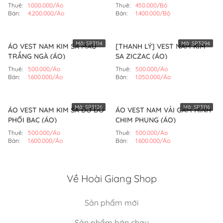
Thuê:
1.000.000/Áo
Thuê:
450.000/Bộ
Bán:
4.200.000/Áo
Bán:
1.400.000/Bộ
Mã:
SP3114
Mã:
SP3294
ÁO VEST NAM KIM SA MÀU
[THANH LÝ] VEST NAM KIM
TRẮNG NGÀ (ÁO)
SA ZICZAC (ÁO)
Thuê:
500.000/Áo
Thuê:
500.000/Áo
Bán:
1.600.000/Áo
Bán:
1.050.000/Áo
Mã:
SP3126
Mã:
SP3116
ÁO VEST NAM KIM SA ĐỎ ĐÔ
ÁO VEST NAM VẢI GẤM HÌNH
PHỐI BẠC (ÁO)
CHIM PHỤNG (ÁO)
Thuê:
500.000/Áo
Thuê:
500.000/Áo
Bán:
1.600.000/Áo
Bán:
1.600.000/Áo
Về Hoài Giang Shop
Sản phẩm mới
Sản phẩm bán chạy