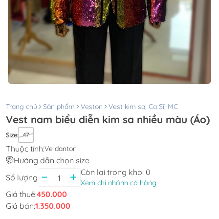
Trang chủ
Sản phẩm
Veston
Vest kim sa, Ca Sĩ, MC
Vest nam biểu diễn kim sa nhiều màu (Áo)
Size
:
47
Thuộc tính:
Ve danton
Hướng dẫn chọn size
Còn lại trong kho:
0
Số lượng
Xem chi nhánh có hàng
Giá thuê:
450.000
Giá bán:
1.350.000