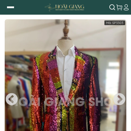
Mã:
SP3303