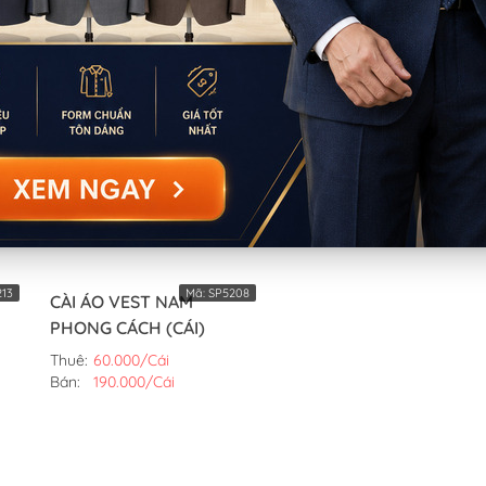
Số lượng tồn kho không đủ
13
Mã:
SP5208
CÀI ÁO VEST NAM
PHONG CÁCH (CÁI)
Thuê:
60.000/Cái
Bán:
190.000/Cái