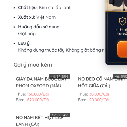
Chất liệu:
Kim sa lấp lánh
Xuất xứ:
Việt Nam
Hướng dẫn sử dụng:
Giặt hấp
Lưu ý:
Không dùng thuốc tẩy Không giặt bằng nước sôi
Gợi ý mua kèm
Mã:
SP13598
Mã:
SP52
GIÀY DA NAM BUỘC DÂY
NƠ ĐEO CỔ NAM ĐÍNH
PHOM OXFORD (MÀU
HỘT GIỮA (CÁI)
TRẮNG,42)
Thuê:
160.000/Đôi
Thuê:
30.000/Cái
Bán:
620.000/Đôi
Bán:
90.000/Cái
Mã:
SP5456
NƠ NAM KẾT HỘT LẤP
LÁNH (CÁI)