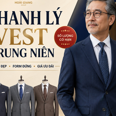
Phường An Đông, TP
0777.195.929
-
0974.23
9:00 - 18:00 (Thứ 2 - Thứ
CN Bình Tân
Tạm nghỉ thứ 5-thứ 6 
Bình Trị Đông, TPHCM
0932.713.594
-
0986.3
9:00 - 18:00 (Thứ 2 - Thứ
CN Bình Thạnh
58/6 Tân Cảng, Phườ
086.7474.247
-
086.86
9:00 - 18:00 (Thứ 2 - Chủ
Đặt thu