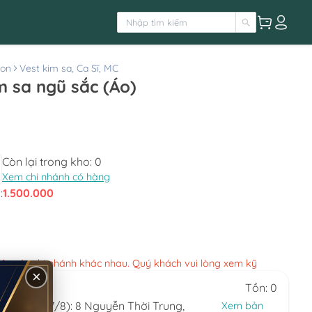
ton
Vest kim sa, Ca Sĩ, MC
m sa ngũ sắc (Áo)
Còn lại trong kho:
0
Xem chi nhánh có hàng
:
1.500.000
việc các chi nhánh khác nhau. Quý khách vui lòng xem kỹ
×
Tồn: 0
(ngày 6/8-7/8): 8 Nguyễn Thời Trung,
Xem bản