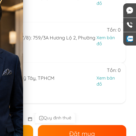
HCM
đồ
0.324
 7)
Tồn: 0
(ngày 6/8-7/8): 759/3A Hương Lộ 2, Phường
Xem bản
đồ
24.594
 7)
Tồn: 0
ng Thạnh Mỹ Tây, TPHCM
Xem bản
đồ
44.086
 nhật)
Quy định thuê
ê
Đặt mua