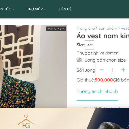
IN TỨC
TRỢ GIÚP
LIÊN HỆ
Trang chủ
Sản phẩm
Ves
Mã:
SP3376
Áo vest nam ki
Size
:
46
Thuộc tính:
Ve danton
Hướng dẫn chọn size
Số lượng
Giá thuê:
500.000
Giá bán
Thông tin chi nhánh
*LƯU Ý: Thời gian làm 
CN Quận 5
Tạm nghỉ thứ 5-thứ 6 