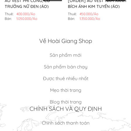
ÁO VEST PHI CÔNG, CƠ
[ORDER] ÁO VEST NAM XANH
TRƯỞNG NỮ ĐEN (ÁO)
BÍCH ÁNH KIM TUYẾN (ÁO)
Thuê:
400.000/Áo
Thuê:
450.000/Áo
Bán:
1.050.000/Áo
Bán:
1.350.000/Áo
Về Hoài Giang Shop
Sản phẩm mới
Sản phẩm bán chạy
Được thuê nhiều nhất
Mẹo thời trang
Blog thời trang
CHÍNH SÁCH VÀ QUY ĐỊNH
Chính sách thanh toán