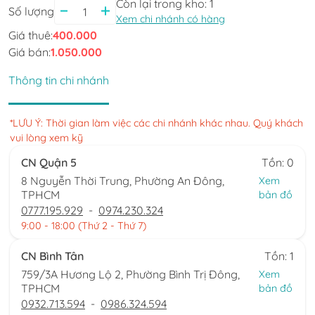
Còn lại trong kho:
1
Số lượng
Xem chi nhánh có hàng
Giá thuê:
400.000
Giá bán:
1.050.000
Thông tin chi nhánh
*LƯU Ý: Thời gian làm việc các chi nhánh khác nhau. Quý khách
vui lòng xem kỹ
CN Quận 5
Tồn: 0
8 Nguyễn Thời Trung, Phường An Đông,
Xem
TPHCM
bản đồ
0777.195.929
-
0974.230.324
9:00 - 18:00 (Thứ 2 - Thứ 7)
CN Bình Tân
Tồn: 1
759/3A Hương Lộ 2, Phường Bình Trị Đông,
Xem
TPHCM
bản đồ
0932.713.594
-
0986.324.594