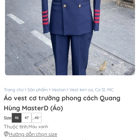
Trang chủ
Sản phẩm
Veston
Vest kim sa, Ca Sĩ, MC
Áo vest cơ trưởng phong cách Quang
Hùng MasterD (Áo)
Size
:
46
47
48
Thuộc tính:
Màu xanh
Hướng dẫn chọn size