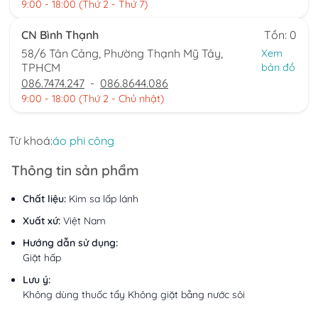
9:00 - 18:00 (Thứ 2 - Thứ 7)
CN Bình Thạnh
Tồn: 0
58/6 Tân Cảng, Phường Thạnh Mỹ Tây,
Xem
TPHCM
bản đồ
086.7474.247
-
086.8644.086
9:00 - 18:00 (Thứ 2 - Chủ nhật)
Từ khoá:
áo phi công
Thông tin sản phẩm
Chất liệu:
Kim sa lấp lánh
Xuất xứ:
Việt Nam
Hướng dẫn sử dụng:
Giặt hấp
Lưu ý:
Không dùng thuốc tẩy Không giặt bằng nước sôi