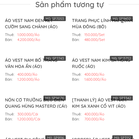
Sản phẩm tương tự
Mã:
SP7053
Mã:
SP9450
ÁO VEST NAM ĐEN KẾT
TRANG PHỤC LÍNH HẢI QUÂN
CƯỜM SANG CHẢNH (ÁO)
MÙA ĐÔNG (BỘ)
Thuê:
1.000.000/Áo
Thuê:
150.000/Set
Bán:
4.200.000/Áo
Bán:
480.000/Set
Mã:
SP7743
Mã:
SP13752
ÁO VEST NAM BỐ TRẮNG
ÁO VEST NAM KIM SA HỒNG
VÂN HOA ẨN (ÁO)
RUỐC (ÁO)
Thuê:
400.000/Áo
Thuê:
400.000/Áo
Bán:
1.200.000/Áo
Bán:
1.600.000/Áo
Mã:
SP14176
Mã:
SP3342
NÓN CƠ TRƯỞNG BIỂU DIỄN
[THANH LÝ] ÁO VEST NAM
QUANG HÙNG MASTERD (CÁI)
KIM SA XANH CỔ VỊT (ÁO)
Thuê:
300.000/Cái
Thuê:
400.000/Áo
Bán:
1.200.000/Cái
Bán:
700.000/Áo
Mã:
SP9116
Mã:
SP3112