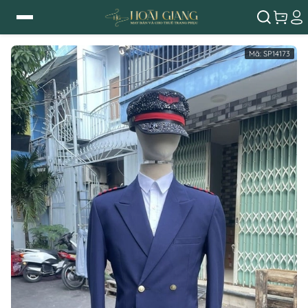
Mã:
SP14173