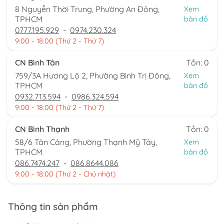
8 Nguyễn Thời Trung, Phường An Đông,
Xem
TPHCM
bản đồ
0777.195.929
-
0974.230.324
9:00 - 18:00 (Thứ 2 - Thứ 7)
CN Bình Tân
Tồn: 0
759/3A Hương Lộ 2, Phường Bình Trị Đông,
Xem
TPHCM
bản đồ
0932.713.594
-
0986.324.594
9:00 - 18:00 (Thứ 2 - Thứ 7)
CN Bình Thạnh
Tồn: 0
58/6 Tân Cảng, Phường Thạnh Mỹ Tây,
Xem
TPHCM
bản đồ
086.7474.247
-
086.8644.086
9:00 - 18:00 (Thứ 2 - Chủ nhật)
Thông tin sản phẩm