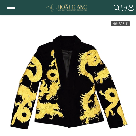
Mã:
SP3111