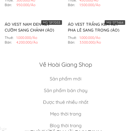
Thuê:
300.000/Áo
Thuê:
450.000/Áo
Bán:
950.000/Áo
Bán:
1.500.000/Áo
Mã:
SP7053
Mã:
SP3464
ÁO VEST NAM ĐEN KẾT
ÁO VEST TRẮNG KEM KẾT
CƯỜM SANG CHẢNH (ÁO)
PHA LÊ SANG TRỌNG (ÁO)
Thuê:
1.000.000/Áo
Thuê:
1.000.000/Áo
Bán:
4.200.000/Áo
Bán:
3.500.000/Áo
Về Hoài Giang Shop
Sản phẩm mới
Sản phẩm bán chạy
Được thuê nhiều nhất
Mẹo thời trang
Blog thời trang