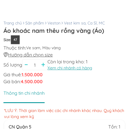
Trang chủ
Sản phẩm
Veston
Vest kim sa, Ca Sĩ, MC
Áo khoác nam thêu rồng vàng (Áo)
Size
:
47
Thuộc tính:
Ve sam, Màu vàng
Hướng dẫn chọn size
Còn lại trong kho:
1
Số lượng
Xem chi nhánh có hàng
Giá thuê:
1.500.000
Giá bán:
4.500.000
Thông tin chi nhánh
*LƯU Ý: Thời gian làm việc các chi nhánh khác nhau. Quý khách
vui lòng xem kỹ
CN Quận 5
Tồn: 1