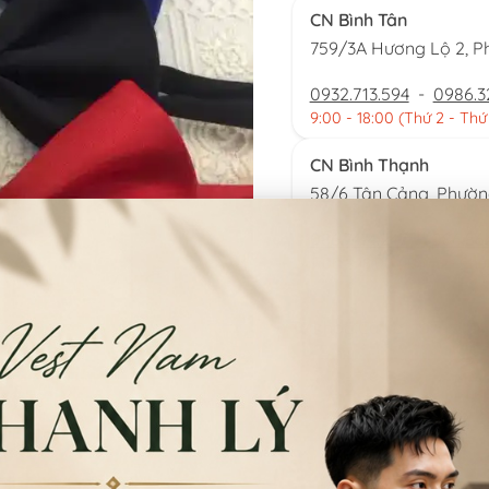
CN Bình Tân
759/3A Hương Lộ 2, P
0932.713.594
-
0986.3
9:00 - 18:00 (Thứ 2 - Thứ
CN Bình Thạnh
58/6 Tân Cảng, Phườ
086.7474.247
-
086.86
9:00 - 18:00 (Thứ 2 - Chủ
Từ khoá:
Cà vạt