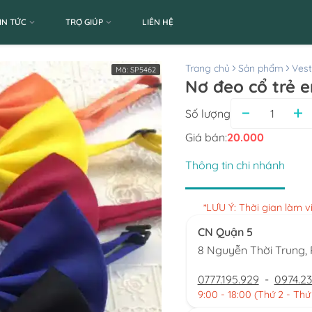
IN TỨC
TRỢ GIÚP
LIÊN HỆ
Trang chủ
Sản phẩm
Ves
Mã:
SP5462
Nơ đeo cổ trẻ e
Số lượng
Giá bán:
20.000
Thông tin chi nhánh
*LƯU Ý: Thời gian làm 
CN Quận 5
8 Nguyễn Thời Trung
0777.195.929
-
0974.23
9:00 - 18:00 (Thứ 2 - Thứ