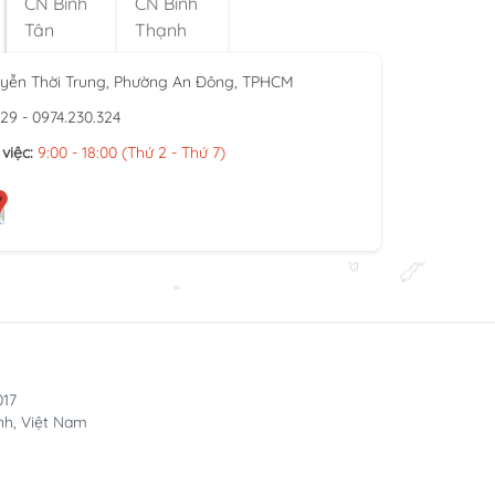
CN Bình
CN Bình
Tân
Thạnh
yễn Thời Trung, Phường An Đông, TPHCM
929 - 0974.230.324
việc:
9:00 - 18:00 (Thứ 2 - Thứ 7)
017
nh, Việt Nam