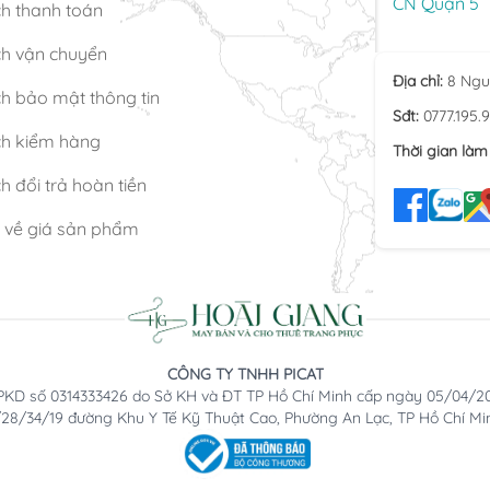
CN Quận 5
ch thanh toán
ch vận chuyển
Địa chỉ:
8 Ngu
h bảo mật thông tin
Sđt:
0777.195.
ch kiểm hàng
Thời gian làm 
h đổi trả hoàn tiền
n về giá sản phẩm
CÔNG TY TNHH PICAT
KD số 0314333426 do Sở KH và ĐT TP Hồ Chí Minh cấp ngày 05/04/2
2/28/34/19 đường Khu Y Tế Kỹ Thuật Cao, Phường An Lạc, TP Hồ Chí Mi