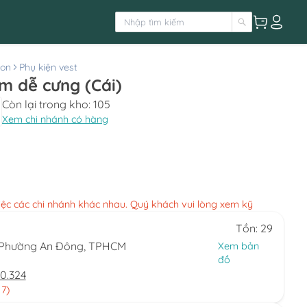
ton
Phụ kiện vest
m dễ cưng (Cái)
Còn lại trong kho:
105
Xem chi nhánh có hàng
việc các chi nhánh khác nhau. Quý khách vui lòng xem kỹ
Tồn: 29
, Phường An Đông, TPHCM
Xem bản
đồ
0.324
 7)