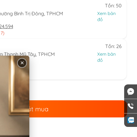
Tồn: 50
hường Bình Trị Đông, TPHCM
Xem bản
đồ
24.594
 7)
Tồn: 26
ng Thạnh Mỹ Tây, TPHCM
Xem bản
đồ
×
44.086
 nhật)
Đặt mua