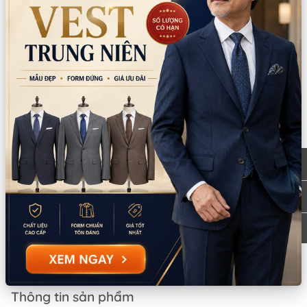
Tạm nghỉ thứ 5-thứ 6 (ngày 6/8-7/8): 8
Xem
Nguyễn Thời Trung, Phường An Đông, TPHCM
bản đồ
0777.195.929
-
0974.230.324
9:00 - 18:00 (Thứ 2 - Thứ 7)
CN Bình Tân
Tồn: 0
Tạm nghỉ thứ 5-thứ 6 (ngày 6/8-7/8): 759/3A
Xem
Hương Lộ 2, Phường Bình Trị Đông, TPHCM
bản đồ
0932.713.594
-
0986.324.594
9:00 - 18:00 (Thứ 2 - Thứ 7)
CN Bình Thạnh
Tồn: 0
58/6 Tân Cảng, Phường Thạnh Mỹ Tây,
Xem
TPHCM
bản đồ
086.7474.247
-
086.8644.086
9:00 - 18:00 (Thứ 2 - Chủ nhật)
Từ khoá:
cho thuê giày tây
Thông tin sản phẩm