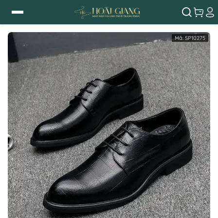
Mã:
SP10275