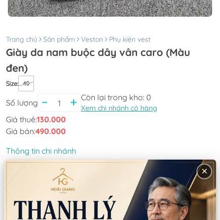
Trang chủ
Sản phẩm
Veston
Phụ kiện vest
Giày da nam buộc dây vân caro (Màu
đen)
Size
:
40
Còn lại trong kho:
0
Số lượng
Xem chi nhánh có hàng
Giá thuê:
130.000
Giá bán:
490.000
Thông tin chi nhánh
×
*LƯU Ý: Thời gian làm việc các chi nhánh khác nhau. Quý khách
vui lòng xem kỹ
CN Quận 5
Tồn: 0