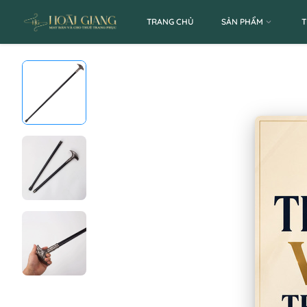
TRANG CHỦ
SẢN PHẨM
T