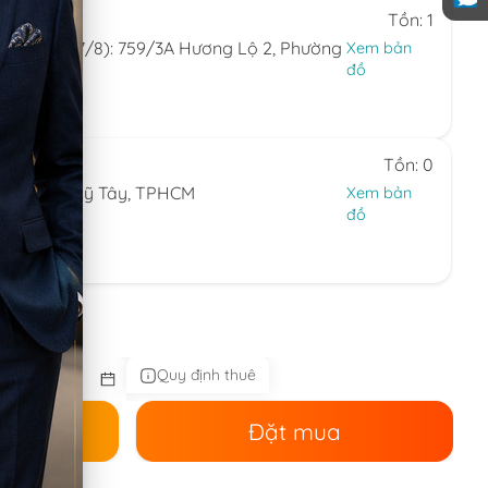
Tồn: 1
(ngày 6/8-7/8): 759/3A Hương Lộ 2, Phường
Xem bản
đồ
24.594
 7)
Tồn: 0
ng Thạnh Mỹ Tây, TPHCM
Xem bản
đồ
44.086
 nhật)
Quy định thuê
ê
Đặt mua