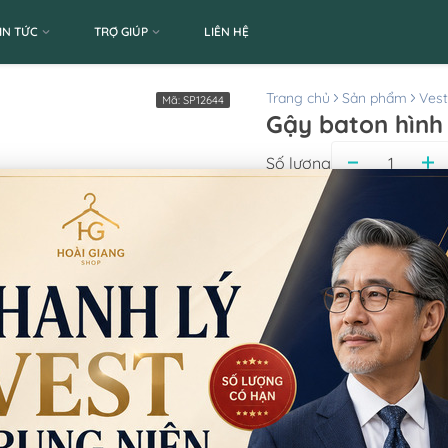
IN TỨC
TRỢ GIÚP
LIÊN HỆ
Trang chủ
Sản phẩm
Ves
Mã:
SP12644
Gậy baton hình
Số lượng
Giá thuê:
150.000
Giá bán:
Thông tin chi nhánh
*LƯU Ý: Thời gian làm 
CN Quận 5
Tạm nghỉ thứ 5-thứ 6 
Phường An Đông, TP
0777.195.929
-
0974.23
9:00 - 18:00 (Thứ 2 - Thứ