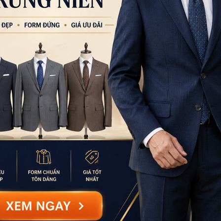
CN Bình Tân
Tạm nghỉ thứ 5-thứ 6 
Bình Trị Đông, TPHCM
0932.713.594
-
0986.3
9:00 - 18:00 (Thứ 2 - Thứ
CN Bình Thạnh
58/6 Tân Cảng, Phườ
086.7474.247
-
086.86
9:00 - 18:00 (Thứ 2 - Chủ
Từ khoá:
gậy ba ton
Đặt thu