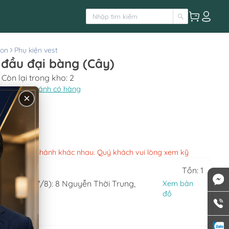
ton
Phụ kiện vest
 đầu đại bàng (Cây)
Còn lại trong kho:
2
Xem chi nhánh có hàng
×
550.000
việc các chi nhánh khác nhau. Quý khách vui lòng xem kỹ
Tồn: 1
(ngày 6/8-7/8): 8 Nguyễn Thời Trung,
Xem bản
HCM
đồ
0.324
 7)