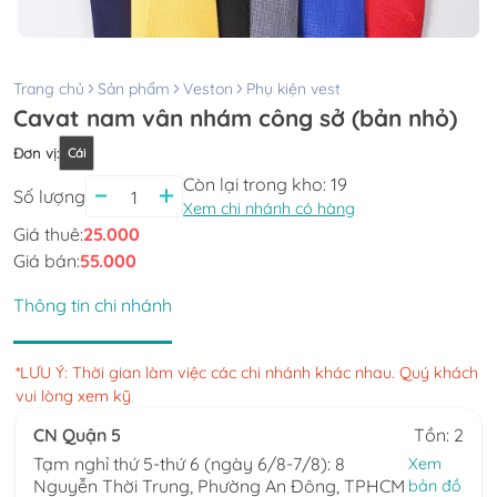
Trang chủ
Sản phẩm
Veston
Phụ kiện vest
Cavat nam vân nhám công sở (bản nhỏ)
Đơn vị
:
Cái
Còn lại trong kho:
19
Số lượng
Xem chi nhánh có hàng
Giá thuê:
25.000
Giá bán:
55.000
Thông tin chi nhánh
*LƯU Ý: Thời gian làm việc các chi nhánh khác nhau. Quý khách
vui lòng xem kỹ
CN Quận 5
Tồn: 2
Tạm nghỉ thứ 5-thứ 6 (ngày 6/8-7/8): 8
Xem
Nguyễn Thời Trung, Phường An Đông, TPHCM
bản đồ