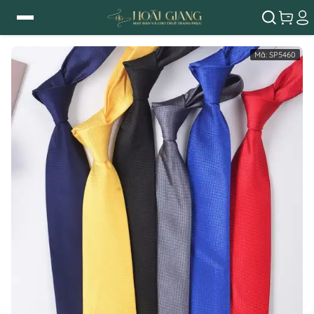
Mã:
SP5460