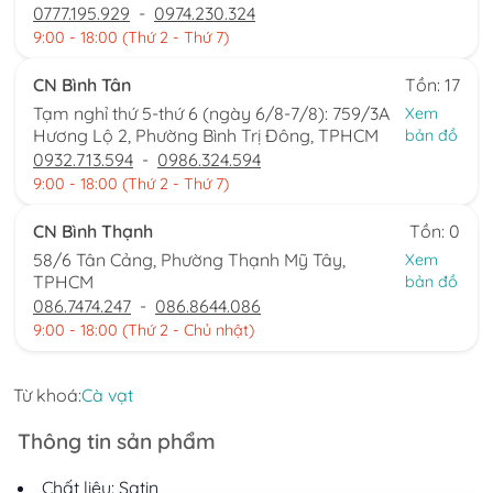
0777.195.929
-
0974.230.324
9:00 - 18:00 (Thứ 2 - Thứ 7)
CN Bình Tân
Tồn: 17
Tạm nghỉ thứ 5-thứ 6 (ngày 6/8-7/8): 759/3A
Xem
Hương Lộ 2, Phường Bình Trị Đông, TPHCM
bản đồ
0932.713.594
-
0986.324.594
9:00 - 18:00 (Thứ 2 - Thứ 7)
CN Bình Thạnh
Tồn: 0
58/6 Tân Cảng, Phường Thạnh Mỹ Tây,
Xem
TPHCM
bản đồ
086.7474.247
-
086.8644.086
9:00 - 18:00 (Thứ 2 - Chủ nhật)
Từ khoá:
Cà vạt
Thông tin sản phẩm
Chất liệu: Satin