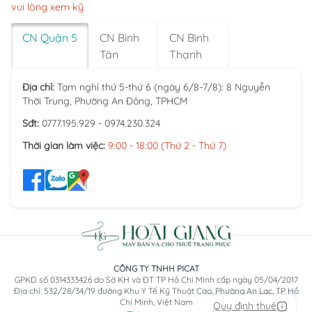
vui lòng xem kỹ
CN Quận 5
CN Bình
CN Bình
Tân
Thạnh
Địa chỉ:
Tạm nghỉ thứ 5-thứ 6 (ngày 6/8-7/8): 8 Nguyễn
Thời Trung, Phường An Đông, TPHCM
Sđt:
0777.195.929 - 0974.230.324
Thời gian làm việc:
9:00 - 18:00 (Thứ 2 - Thứ 7)
CÔNG TY TNHH PICAT
GPKD số 0314333426 do Sở KH và ĐT TP Hồ Chí Minh cấp ngày 05/04/2017
Địa chỉ: 532/28/34/19 đường Khu Y Tế Kỹ Thuật Cao, Phường An Lạc, TP Hồ
Chí Minh, Việt Nam
Quy định thuê