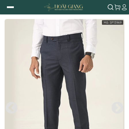
Mã:
SP13969