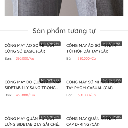
Sản phẩm tương tự
Mã:
SP14754
Mã:
SP14755
CÔNG MAY ÁO SƠ MI NAM
CÔNG MAY ÁO SƠ MI NAM
CÔNG SỞ BASIC (CÁI)
TÚI HỘP DÀI TAY (CÁI)
Bán:
360.000/Áo
Bán:
380.000/Cái
Mã:
SP13983
Mã:
SP14756
CÔNG MAY ĐO QUẦN ÂU NAM
CÔNG MAY SƠ MI NAM NGẮN
SIDETAB 1 LY SANG TRỌNG
TAY PHOM CASUAL (CÁI)
(CÁI)
Bán:
430.000/Cái
Bán:
360.000/Cái
Mã:
SP14289
Mã:
SP13986
CÔNG MAY QUẦN ÂU NAM
CÔNG MAY QUẦN ÂU NAM
LƯNG SIDETAB 2 LY GÀI CHÉO
CẠP D-RING (CÁI)