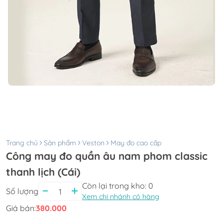
Trang chủ
Sản phẩm
Veston
May đo cao cấp
Công may đo quần âu nam phom classic
thanh lịch (Cái)
Còn lại trong kho:
0
Số lượng
Xem chi nhánh có hàng
Giá bán:
380.000