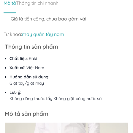
Mô tả
Thông tin chi nhánh
Giá là tiền công, chưa bao gồm vải
Từ khoá:
may quần tây nam
Thông tin sản phẩm
Chất liệu:
Kaki
Xuất xứ:
Việt Nam
Hướng dẫn sử dụng:
Giặt tay/giặt máy
Lưu ý:
Không dùng thuốc tẩy Không giặt bằng nước sôi
Mô tả sản phẩm