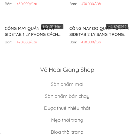
(CÁI)
Bán:
450.000/Cái
Bán:
430.000/Cái
Mã:
SP13984
Mã:
SP13982
CÔNG MAY QUẦN SHORT
CÔNG MAY ĐO QUẦN ÂU NAM
SIDETAB 1 LY PHONG CÁCH
SIDETAB 2 LY SANG TRỌNG
(CÁI)
(CÁI)
Bán:
420.000/Cái
Bán:
430.000/Cái
Về Hoài Giang Shop
Sản phẩm mới
Sản phẩm bán chạy
Được thuê nhiều nhất
Mẹo thời trang
Blog thời trang