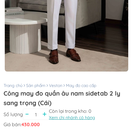
Trang chủ
Sản phẩm
Veston
May đo cao cấp
Công may đo quần âu nam sidetab 2 ly
sang trọng (Cái)
Còn lại trong kho:
0
Số lượng
Xem chi nhánh có hàng
Giá bán:
430.000