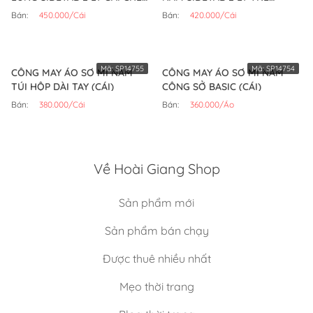
(CÁI)
TRUNG (CÁI)
Bán:
450.000/Cái
Bán:
420.000/Cái
Mã:
SP14755
Mã:
SP14754
CÔNG MAY ÁO SƠ MI NAM
CÔNG MAY ÁO SƠ MI NAM
TÚI HỘP DÀI TAY (CÁI)
CÔNG SỞ BASIC (CÁI)
Bán:
380.000/Cái
Bán:
360.000/Áo
Về Hoài Giang Shop
Sản phẩm mới
Sản phẩm bán chạy
Được thuê nhiều nhất
Mẹo thời trang