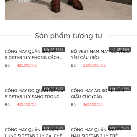
Sản phẩm tương tự
Mã:
SP13984
Mã:
SP13891
CÔNG MAY QUẦN SHORT
BỘ VEST NAM MAY ĐO THEO
SIDETAB 1 LY PHONG CÁCH
YÊU CẦU (BỘ)
(CÁI)
Bán:
420.000/Cái
Bán:
2.500.000/Bộ
Mã:
SP13983
Mã:
SP14759
CÔNG MAY ĐO QUẦN ÂU NAM
CÔNG MAY ÁO SƠ MI NAM
SIDETAB 1 LY SANG TRỌNG
GIẤU CÚC (CÁI)
(CÁI)
Bán:
430.000/Cái
Bán:
360.000/Cái
Mã:
SP14289
Mã:
SP13985
CÔNG MAY QUẦN ÂU NAM
CÔNG MAY QUẦN SHORT
LƯNG SIDETAB 2 LY GÀI CHÉO
NAM SIDETAB 2 LY TRẺ