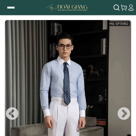
Mã:
SP13982