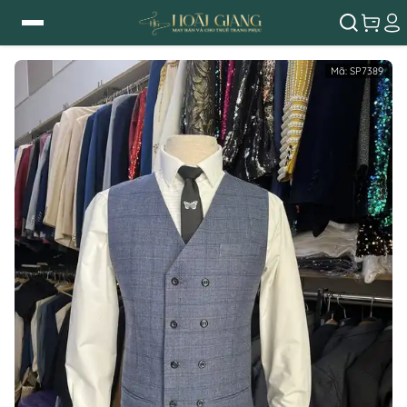
Mã:
SP7389