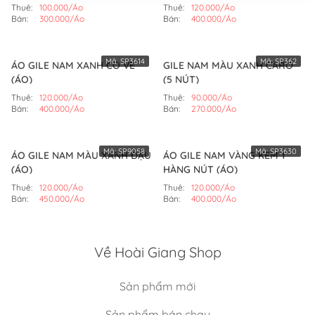
Thuê:
100.000/Áo
Thuê:
120.000/Áo
Bán:
300.000/Áo
Bán:
400.000/Áo
Mã:
SP3614
Mã:
SP362
ÁO GILE NAM XANH CÓ VE
GILE NAM MÀU XANH CARO
(ÁO)
(5 NÚT)
Thuê:
120.000/Áo
Thuê:
90.000/Áo
Bán:
400.000/Áo
Bán:
270.000/Áo
Mã:
SP9058
Mã:
SP3630
ÁO GILE NAM MÀU XANH ĐẬU
ÁO GILE NAM VÀNG KEM 1
(ÁO)
HÀNG NÚT (ÁO)
Thuê:
120.000/Áo
Thuê:
120.000/Áo
Bán:
450.000/Áo
Bán:
400.000/Áo
Về Hoài Giang Shop
Sản phẩm mới
Sản phẩm bán chạy