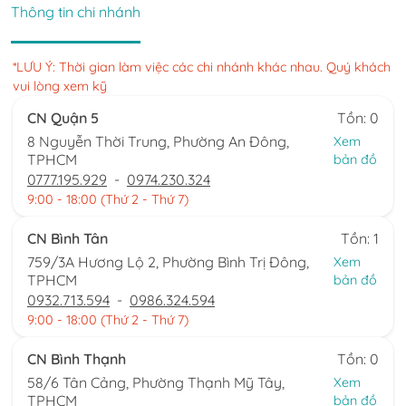
Thông tin chi nhánh
*LƯU Ý: Thời gian làm việc các chi nhánh khác nhau. Quý khách
vui lòng xem kỹ
CN Quận 5
Tồn: 0
8 Nguyễn Thời Trung, Phường An Đông,
Xem
TPHCM
bản đồ
0777.195.929
-
0974.230.324
9:00 - 18:00 (Thứ 2 - Thứ 7)
CN Bình Tân
Tồn: 1
759/3A Hương Lộ 2, Phường Bình Trị Đông,
Xem
TPHCM
bản đồ
0932.713.594
-
0986.324.594
9:00 - 18:00 (Thứ 2 - Thứ 7)
CN Bình Thạnh
Tồn: 0
58/6 Tân Cảng, Phường Thạnh Mỹ Tây,
Xem
TPHCM
bản đồ