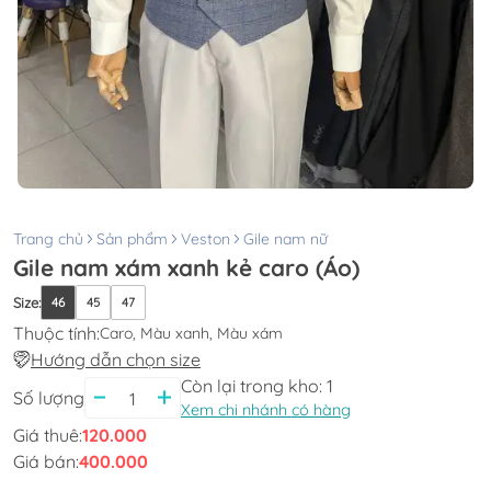
Trang chủ
Sản phẩm
Veston
Gile nam nữ
Gile nam xám xanh kẻ caro (Áo)
Size
:
46
45
47
Thuộc tính:
Caro, Màu xanh, Màu xám
Hướng dẫn chọn size
Còn lại trong kho:
1
Số lượng
Xem chi nhánh có hàng
Giá thuê:
120.000
Giá bán:
400.000