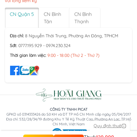
vui lòng xem kỹ
CN Quận 5
CN Bình
CN Bình
Tân
Thạnh
Địa chỉ:
8 Nguyễn Thời Trung, Phường An Đông, TPHCM
Sđt:
0777.195.929 - 0974.230.324
Thời gian làm việc:
9:00 - 18:00 (Thứ 2 - Thứ 7)
CÔNG TY TNHH PICAT
GPKD số 0314333426 do Sở KH và ĐT TP Hồ Chí Minh cấp ngày 05/04/2017
Địa chỉ: 532/28/34/19 đường Khu Y Tế Kỹ Thuật Cao, Phường An Lạc, TP Hồ
Chí Minh, Việt Nam
Quy định thuê